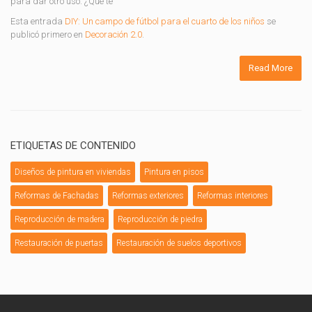
para dar otro uso. ¿Que te
Esta entrada
DIY: Un campo de fútbol para el cuarto de los niños
se
publicó primero en
Decoración 2.0
.
Read More
ETIQUETAS DE CONTENIDO
Diseños de pintura en viviendas
Pintura en pisos
Reformas de Fachadas
Reformas exteriores
Reformas interiores
Reproducción de madera
Reproducción de piedra
Restauración de puertas
Restauración de suelos deportivos