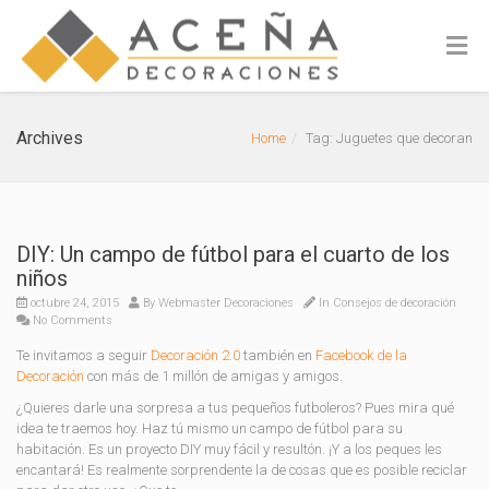
Archives
Home
Tag: Juguetes que decoran
DIY: Un campo de fútbol para el cuarto de los
niños
octubre 24, 2015
By
Webmaster Decoraciones
In
Consejos de decoración
No Comments
Te invitamos a seguir
Decoración 2.0
también en
Facebook de la
Decoración
con más de 1 millón de amigas y amigos.
¿Quieres darle una sorpresa a tus pequeños futboleros? Pues mira qué
idea te traemos hoy. Haz tú mismo un campo de fútbol para su
habitación. Es un proyecto DIY muy fácil y resultón. ¡Y a los peques les
encantará! Es realmente sorprendente la de cosas que es posible reciclar