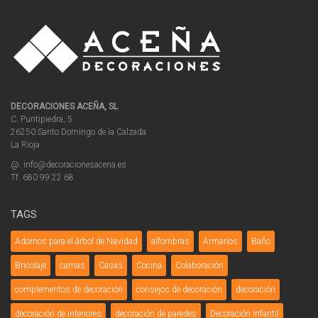
DECORACIONES ACEÑA, SL
C. Puntipiedra, 5
26250 Santo Domingo de la Calzada
La Rioja
@. info@decoracionesacena.es
Tf. 680 99 22 68
TAGS
Adornos para el árbol de Navidad
alfombras
Armarios
Baño
Bricolaje
camas
Casas
Cocina
Colaboración
complementos de decoración
consejos de decoración
decoración
decoración de interiores
decoración de paredes
Decoración Infantil