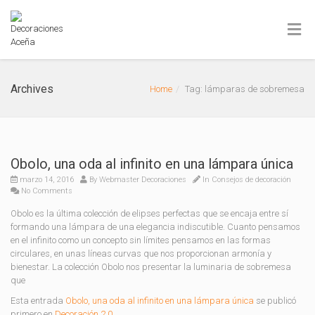
Archives
Home
Tag: lámparas de sobremesa
Obolo, una oda al infinito en una lámpara única
marzo 14, 2016
By
Webmaster Decoraciones
In
Consejos de decoración
No Comments
Obolo es la última colección de elipses perfectas que se encaja entre sí
formando una lámpara de una elegancia indiscutible. Cuanto pensamos
en el infinito como un concepto sin límites pensamos en las formas
circulares, en unas líneas curvas que nos proporcionan armonía y
bienestar. La colección Obolo nos presentar la luminaria de sobremesa
que
Esta entrada
Obolo, una oda al infinito en una lámpara única
se publicó
primero en
Decoración 2.0
.