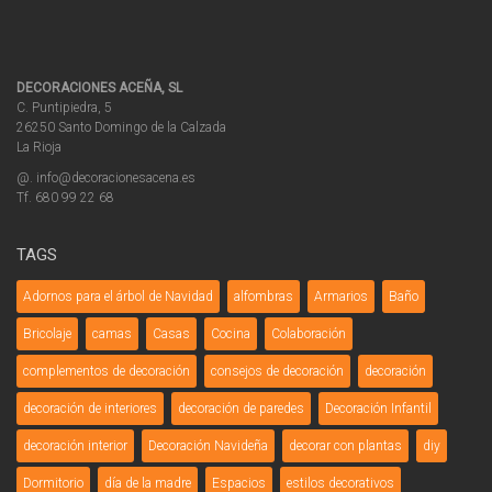
DECORACIONES ACEÑA, SL
C. Puntipiedra, 5
26250 Santo Domingo de la Calzada
La Rioja
@. info@decoracionesacena.es
Tf. 680 99 22 68
TAGS
Adornos para el árbol de Navidad
alfombras
Armarios
Baño
Bricolaje
camas
Casas
Cocina
Colaboración
complementos de decoración
consejos de decoración
decoración
decoración de interiores
decoración de paredes
Decoración Infantil
decoración interior
Decoración Navideña
decorar con plantas
diy
Dormitorio
día de la madre
Espacios
estilos decorativos