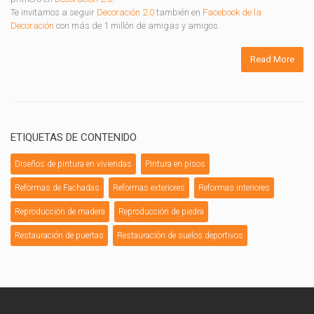
Te invitamos a seguir
Decoración 2.0
también en
Facebook de la
Decoración
con más de 1 millón de amigas y amigos.
Read More
ETIQUETAS DE CONTENIDO
Diseños de pintura en viviendas
Pintura en pisos
Reformas de Fachadas
Reformas exteriores
Reformas interiores
Reproducción de madera
Reproducción de piedra
Restauración de puertas
Restauración de suelos deportivos