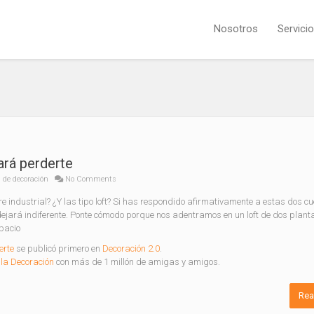
Nosotros
Servici
ará perderte
 de decoración
No Comments
re industrial? ¿Y las tipo loft? Si has respondido afirmativamente a estas dos cu
 dejará indiferente. Ponte cómodo porque nos adentramos en un loft de dos plant
pacio
erte
se publicó primero en
Decoración 2.0
.
la Decoración
con más de 1 millón de amigas y amigos.
Rea