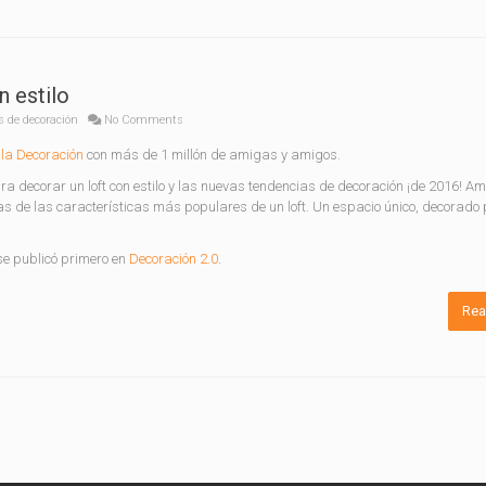
n estilo
s de decoración
No Comments
la Decoración
con más de 1 millón de amigas y amigos.
a decorar un loft con estilo y las nuevas tendencias de decoración ¡de 2016! Am
as de las características más populares de un loft. Un espacio único, decorado p
e publicó primero en
Decoración 2.0
.
Rea