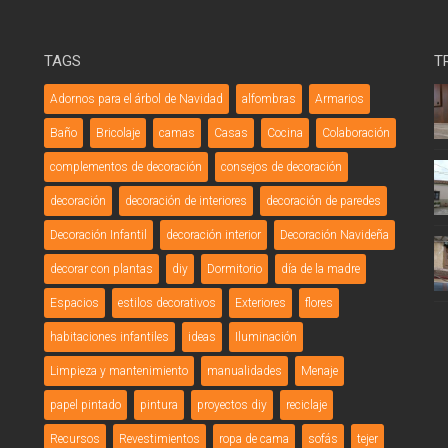
TAGS
T
Adornos para el árbol de Navidad
alfombras
Armarios
Baño
Bricolaje
camas
Casas
Cocina
Colaboración
complementos de decoración
consejos de decoración
decoración
decoración de interiores
decoración de paredes
Decoración Infantil
decoración interior
Decoración Navideña
decorar con plantas
diy
Dormitorio
día de la madre
Espacios
estilos decorativos
Exteriores
flores
habitaciones infantiles
ideas
Iluminación
Limpieza y mantenimiento
manualidades
Menaje
papel pintado
pintura
proyectos diy
reciclaje
Recursos
Revestimientos
ropa de cama
sofás
tejer