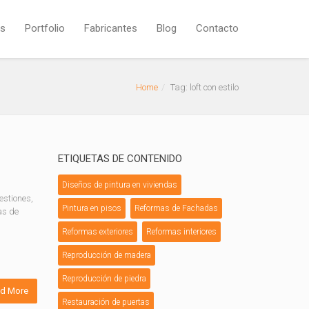
os
Portfolio
Fabricantes
Blog
Contacto
Home
Tag: loft con estilo
ETIQUETAS DE CONTENIDO
Diseños de pintura en viviendas
estiones,
Pintura en pisos
Reformas de Fachadas
as de
Reformas exteriores
Reformas interiores
Reproducción de madera
Reproducción de piedra
d More
Restauración de puertas