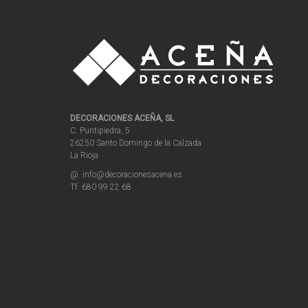
DECORACIONES ACEÑA, SL
C. Puntipiedra, 5
26250 Santo Domingo de la Calzada
La Rioja
@. info@decoracionesacena.es
Tf. 680 99 22 68