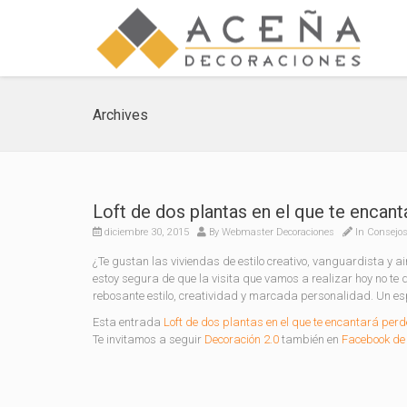
Archives
Loft de dos plantas en el que te encant
diciembre 30, 2015
By
Webmaster Decoraciones
In
Consejos
¿Te gustan las viviendas de estilo creativo, vanguardista y ai
estoy segura de que la visita que vamos a realizar hoy no te
rebosante estilo, creatividad y marcada personalidad. Un es
Esta entrada
Loft de dos plantas en el que te encantará perd
Te invitamos a seguir
Decoración 2.0
también en
Facebook de 