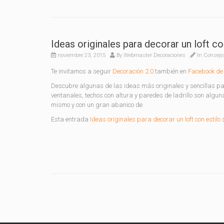
Ideas originales para decorar un loft co
noviembre 23, 2015
By
Webmaster Decoraciones
In
Consejo
Te invitamos a seguir
Decoración 2.0
también en
Facebook de 
Descubre algunas de las ideas más originales y sencillas par
ventanales, techos con altura y paredes de ladrillo son algun
mismo y con un gran abanico de
Esta entrada
Ideas originales para decorar un loft con estilo
s