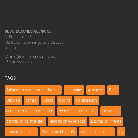
DECORACIONES ACEÑA, SL
C. Puntipiedra, 5
26250 Santo Domingo de la Calzada
La Rioja
@. info@decoracionesacena.es
Tf. 680 99 22 68
TAGS
Adornos para el árbol de Navidad
alfombras
Armarios
Baño
Bricolaje
camas
Casas
Cocina
Colaboración
complementos de decoración
consejos de decoración
decoración
decoración de interiores
decoración de paredes
Decoración Infantil
decoración interior
Decoración Navideña
decorar con plantas
diy