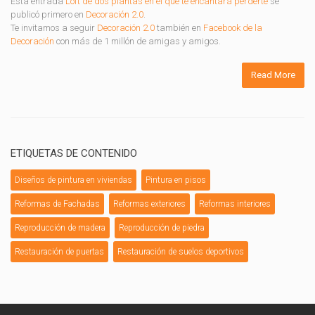
Esta entrada
Loft de dos plantas en el que te encantará perderte
se
publicó primero en
Decoración 2.0
.
Te invitamos a seguir
Decoración 2.0
también en
Facebook de la
Decoración
con más de 1 millón de amigas y amigos.
Read More
ETIQUETAS DE CONTENIDO
Diseños de pintura en viviendas
Pintura en pisos
Reformas de Fachadas
Reformas exteriores
Reformas interiores
Reproducción de madera
Reproducción de piedra
Restauración de puertas
Restauración de suelos deportivos