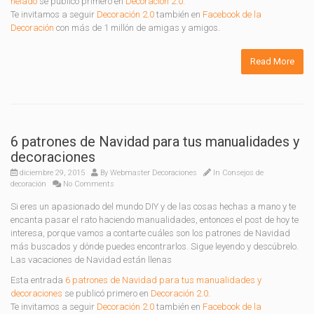
helado
se publicó primero en
Decoración 2.0
.
Te invitamos a seguir
Decoración 2.0
también en
Facebook de la
Decoración
con más de 1 millón de amigas y amigos.
Read More
6 patrones de Navidad para tus manualidades y
decoraciones
diciembre 29, 2015
By
Webmaster Decoraciones
In
Consejos de
decoración
No Comments
Si eres un apasionado del mundo DIY y de las cosas hechas a mano y te
encanta pasar el rato haciendo manualidades, entonces el post de hoy te
interesa, porque vamos a contarte cuáles son los patrones de Navidad
más buscados y dónde puedes encontrarlos. Sigue leyendo y descúbrelo.
Las vacaciones de Navidad están llenas
Esta entrada
6 patrones de Navidad para tus manualidades y
decoraciones
se publicó primero en
Decoración 2.0
.
Te invitamos a seguir
Decoración 2.0
también en
Facebook de la