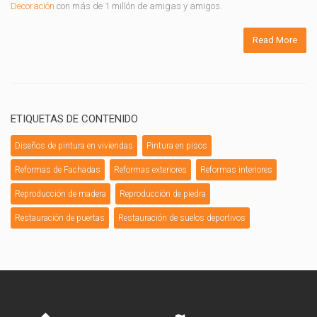
Decoración
con más de 1 millón de amigas y amigos.
Read More
ETIQUETAS DE CONTENIDO
Diseños de pintura en viviendas
Pintura en pisos
Reformas de Fachadas
Reformas exteriores
Reformas interiores
Reproducción de madera
Reproducción de piedra
Restauración de puertas
Restauración de suelos deportivos