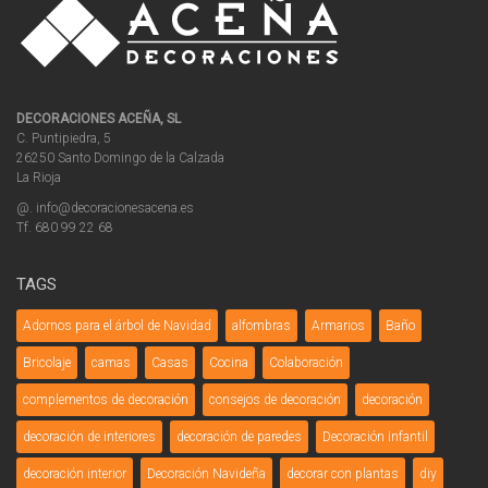
DECORACIONES ACEÑA, SL
C. Puntipiedra, 5
26250 Santo Domingo de la Calzada
La Rioja
@. info@decoracionesacena.es
Tf. 680 99 22 68
TAGS
Adornos para el árbol de Navidad
alfombras
Armarios
Baño
Bricolaje
camas
Casas
Cocina
Colaboración
complementos de decoración
consejos de decoración
decoración
decoración de interiores
decoración de paredes
Decoración Infantil
decoración interior
Decoración Navideña
decorar con plantas
diy