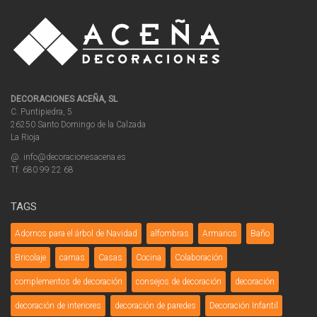
DECORACIONES ACEÑA, SL
C. Puntipiedra, 5
26250 Santo Domingo de la Calzada
La Rioja
@. info@decoracionesacena.es
Tf. 680 99 22 68
TAGS
Adornos para el árbol de Navidad
alfombras
Armarios
Baño
Bricolaje
camas
Casas
Cocina
Colaboración
complementos de decoración
consejos de decoración
decoración
decoración de interiores
decoración de paredes
Decoración Infantil