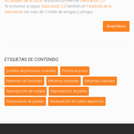
los peques de la casa!
se publicó primero en
Decoración 2.0
.
Te invitamos a seguir
Decoración 2.0
también en
Facebook de la
Decoración
con más de 1 millón de amigas y amigos.
Read More
ETIQUETAS DE CONTENIDO
Diseños de pintura en viviendas
Pintura en pisos
Reformas de Fachadas
Reformas exteriores
Reformas interiores
Reproducción de madera
Reproducción de piedra
Restauración de puertas
Restauración de suelos deportivos