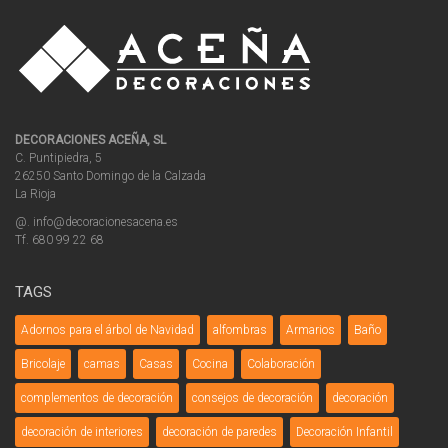
DECORACIONES ACEÑA, SL
C. Puntipiedra, 5
26250 Santo Domingo de la Calzada
La Rioja
@. info@decoracionesacena.es
Tf. 680 99 22 68
TAGS
Adornos para el árbol de Navidad
alfombras
Armarios
Baño
Bricolaje
camas
Casas
Cocina
Colaboración
complementos de decoración
consejos de decoración
decoración
decoración de interiores
decoración de paredes
Decoración Infantil