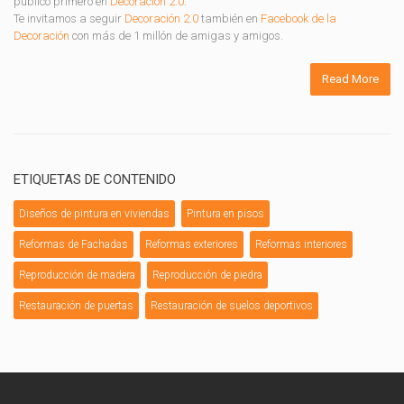
publicó primero en
Decoración 2.0
.
Te invitamos a seguir
Decoración 2.0
también en
Facebook de la
Decoración
con más de 1 millón de amigas y amigos.
Read More
ETIQUETAS DE CONTENIDO
Diseños de pintura en viviendas
Pintura en pisos
Reformas de Fachadas
Reformas exteriores
Reformas interiores
Reproducción de madera
Reproducción de piedra
Restauración de puertas
Restauración de suelos deportivos