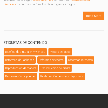
Decoración
con más de 1 millón de amigas y amigos.
Read More
ETIQUETAS DE CONTENIDO
Diseños de pintura en viviendas
Pintura en pisos
Reformas de Fachadas
Reformas exteriores
Reformas interiores
Reproducción de madera
Reproducción de piedra
Restauración de puertas
Restauración de suelos deportivos