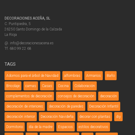
DECORACIONES ACEÑA, SL
C. Puntipiedra, 5
26250 Santo Domingo de la Calzada
La Rioja
@. info@decoracionesacena.es
Tf. 680 99 22 68
TAGS
Adornos para el árbol de Navidad
alfombras
Armarios
Baño
Bricolaje
camas
Casas
Cocina
Colaboración
complementos de decoración
consejos de decoración
decoración
decoración de interiores
decoración de paredes
Decoración Infantil
decoración interior
Decoración Navideña
decorar con plantas
diy
Dormitorio
día de la madre
Espacios
estilos decorativos