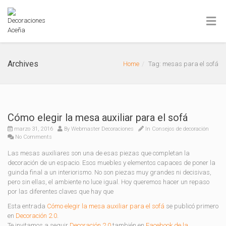
Archives
Home
Tag: mesas para el sofá
Cómo elegir la mesa auxiliar para el sofá
marzo 31, 2016
By
Webmaster Decoraciones
In
Consejos de decoración
No Comments
Las mesas auxiliares son una de esas piezas que completan la
decoración de un espacio. Esos muebles y elementos capaces de poner la
guinda final a un interiorismo. No son piezas muy grandes ni decisivas,
pero sin ellas, el ambiente no luce igual. Hoy queremos hacer un repaso
por las diferentes claves que hay que
Esta entrada
Cómo elegir la mesa auxiliar para el sofá
se publicó primero
en
Decoración 2.0
.
Te invitamos a seguir
Decoración 2.0
también en
Facebook de la