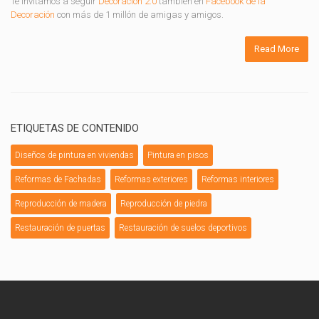
Te invitamos a seguir
Decoración 2.0
también en
Facebook de la
Decoración
con más de 1 millón de amigas y amigos.
Read More
ETIQUETAS DE CONTENIDO
Diseños de pintura en viviendas
Pintura en pisos
Reformas de Fachadas
Reformas exteriores
Reformas interiores
Reproducción de madera
Reproducción de piedra
Restauración de puertas
Restauración de suelos deportivos