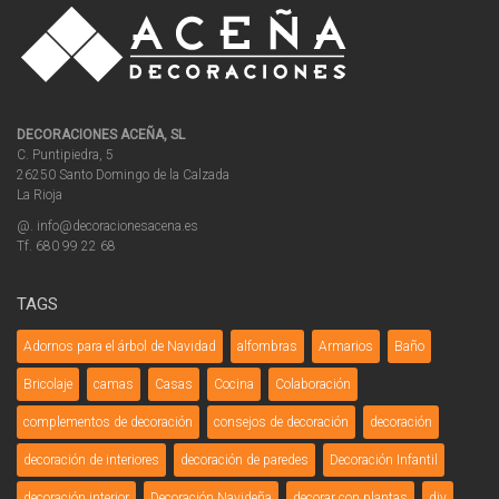
DECORACIONES ACEÑA, SL
C. Puntipiedra, 5
26250 Santo Domingo de la Calzada
La Rioja
@. info@decoracionesacena.es
Tf. 680 99 22 68
TAGS
Adornos para el árbol de Navidad
alfombras
Armarios
Baño
Bricolaje
camas
Casas
Cocina
Colaboración
complementos de decoración
consejos de decoración
decoración
decoración de interiores
decoración de paredes
Decoración Infantil
decoración interior
Decoración Navideña
decorar con plantas
diy