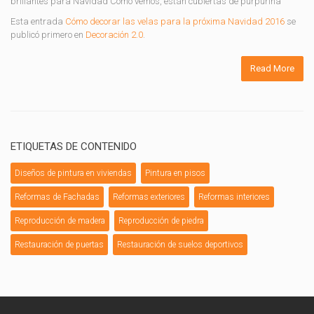
brillantes para Navidad Como vemos, están cubiertas de purpurina
Esta entrada
Cómo decorar las velas para la próxima Navidad 2016
se
publicó primero en
Decoración 2.0
.
Read More
ETIQUETAS DE CONTENIDO
Diseños de pintura en viviendas
Pintura en pisos
Reformas de Fachadas
Reformas exteriores
Reformas interiores
Reproducción de madera
Reproducción de piedra
Restauración de puertas
Restauración de suelos deportivos