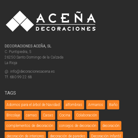
DECORACIONES ACEÑA, SL
C. Puntipiedra, 5
26250 Santo Domingo de la Calzada
La Rioja
@. info@decoracionesacena.es
Tf. 680 99 22 68
TAGS
Adornos para el árbol de Navidad
alfombras
Armarios
Baño
Bricolaje
camas
Casas
Cocina
Colaboración
complementos de decoración
consejos de decoración
decoración
decoración de interiores
decoración de paredes
Decoración Infantil