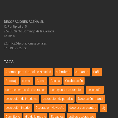
DECORACIONES ACEÑA, SL
C. Puntipiedra, 5
26250 Santo Domingo de la Calzada
La Rioja
@. info@decoracionesacena.es
Tf. 680 99 22 68
TAGS
Adornos para el árbol de Navidad
alfombras
Armarios
Baño
Bricolaje
camas
Casas
Cocina
Colaboración
complementos de decoración
consejos de decoración
decoración
decoración de interiores
decoración de paredes
Decoración Infantil
decoración interior
Decoración Navideña
decorar con plantas
diy
Dormitorio
día de la madre
Espacios
estilos decorativos