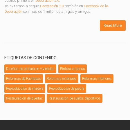
publicó primero en
Decoración 2.0
.
Te invitamos a seguir
Decoración 2.0
también en
Facebook de la
Decoración
con más de 1 millón de amigas y amigos.
Read More
ETIQUETAS DE CONTENIDO
Diseños de pintura en viviendas
Pintura en pisos
Reformas de Fachadas
Reformas exteriores
Reformas interiores
Reproducción de madera
Reproducción de piedra
Restauración de puertas
Restauración de suelos deportivos