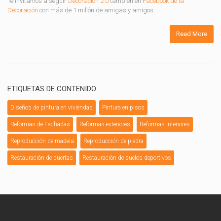
Te invitamos a seguir
Decoración 2.0
también en
Facebook de la
Decoración
con más de 1 millón de amigas y amigos.
Read More
ETIQUETAS DE CONTENIDO
Diseños de pintura en viviendas
Pintura en pisos
Reformas de Fachadas
Reformas exteriores
Reformas interiores
Reproducción de madera
Reproducción de piedra
Restauración de puertas
Restauración de suelos deportivos