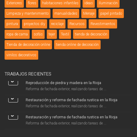
Exteriores
flores
habitaciones infantiles
ideas
Iluminación
Limpieza y mantenimiento
manualidades
Menaje
papel pintado
pintura
proyectos diy
reciclaje
Recursos
Revestimientos
ropa de cama
sofás
tejer
Textil
tienda de decoración
Tienda de decoración online
tienda online de decoración
vinilos decorativos
TRABAJOS RECIENTES
Reproducción de piedra y madera en la Rioja
Reforma de fachada exterior, realizando tareas de ...
Restauración y reforma de fachada rustica en la Rioja
Reforma de fachada exterior, realizando tareas de ...
Restauración y reforma de fachada rustica en la Rioja
Reforma de fachada exterior, realizando tareas de ...