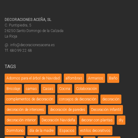
DECORACIONES ACEÑA, SL
C. Puntipiedra, 5
26250 Santo Domingo de la Calzada
La Rioja
@. info@decoracionesacena.es
Tf. 680 99 22 68
TAGS
Adornos para el árbol de Navidad
alfombras
Armarios
Baño
Bricolaje
camas
Casas
Cocina
Colaboración
complementos de decoración
consejos de decoración
decoración
decoración de interiores
decoración de paredes
Decoración Infantil
decoración interior
Decoración Navideña
decorar con plantas
diy
Dormitorio
día de la madre
Espacios
estilos decorativos