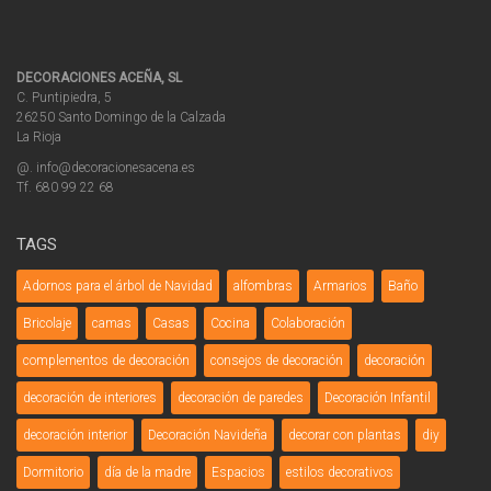
DECORACIONES ACEÑA, SL
C. Puntipiedra, 5
26250 Santo Domingo de la Calzada
La Rioja
@. info@decoracionesacena.es
Tf. 680 99 22 68
TAGS
Adornos para el árbol de Navidad
alfombras
Armarios
Baño
Bricolaje
camas
Casas
Cocina
Colaboración
complementos de decoración
consejos de decoración
decoración
decoración de interiores
decoración de paredes
Decoración Infantil
decoración interior
Decoración Navideña
decorar con plantas
diy
Dormitorio
día de la madre
Espacios
estilos decorativos