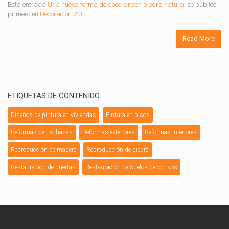
Esta entrada
Una nueva forma de decorar con piedra natural
se publicó
primero en
Decoración 2.0
.
Read More
ETIQUETAS DE CONTENIDO
Diseños de pintura en viviendas
Pintura en pisos
Reformas de Fachadas
Reformas exteriores
Reformas interiores
Reproducción de madera
Reproducción de piedra
Restauración de puertas
Restauración de suelos deportivos