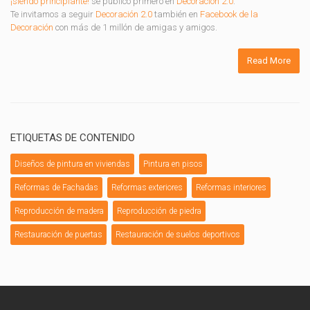
¡siendo principiante!
se publicó primero en
Decoración 2.0
.
Te invitamos a seguir
Decoración 2.0
también en
Facebook de la
Decoración
con más de 1 millón de amigas y amigos.
Read More
ETIQUETAS DE CONTENIDO
Diseños de pintura en viviendas
Pintura en pisos
Reformas de Fachadas
Reformas exteriores
Reformas interiores
Reproducción de madera
Reproducción de piedra
Restauración de puertas
Restauración de suelos deportivos