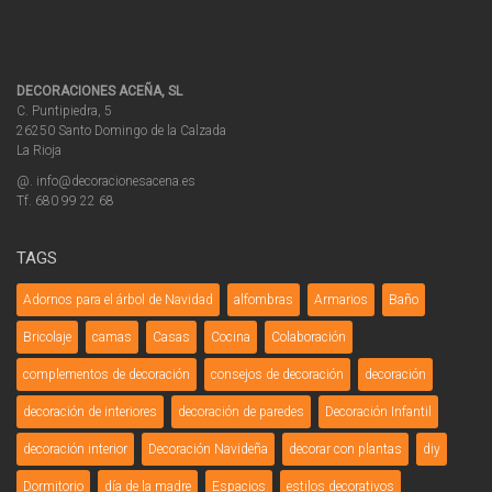
DECORACIONES ACEÑA, SL
C. Puntipiedra, 5
26250 Santo Domingo de la Calzada
La Rioja
@. info@decoracionesacena.es
Tf. 680 99 22 68
TAGS
Adornos para el árbol de Navidad
alfombras
Armarios
Baño
Bricolaje
camas
Casas
Cocina
Colaboración
complementos de decoración
consejos de decoración
decoración
decoración de interiores
decoración de paredes
Decoración Infantil
decoración interior
Decoración Navideña
decorar con plantas
diy
Dormitorio
día de la madre
Espacios
estilos decorativos