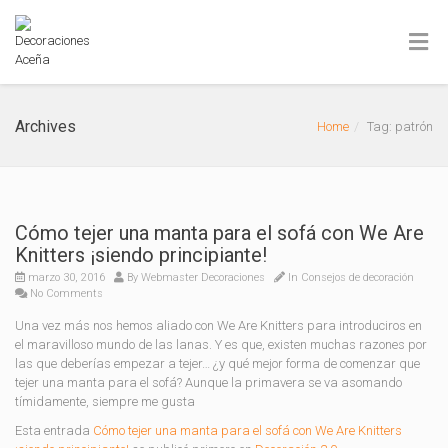
Archives
Home
Tag: patrón
Cómo tejer una manta para el sofá con We Are
Knitters ¡siendo principiante!
marzo 30, 2016
By
Webmaster Decoraciones
In
Consejos de decoración
No Comments
Una vez más nos hemos aliado con We Are Knitters para introduciros en
el maravilloso mundo de las lanas. Y es que, existen muchas razones por
las que deberías empezar a tejer… ¿y qué mejor forma de comenzar que
tejer una manta para el sofá? Aunque la primavera se va asomando
tímidamente, siempre me gusta
Esta entrada
Cómo tejer una manta para el sofá con We Are Knitters