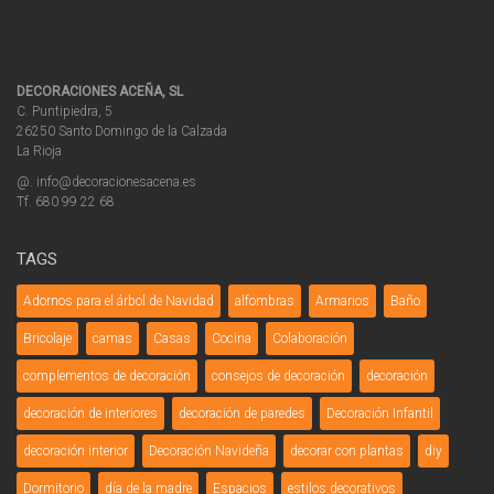
DECORACIONES ACEÑA, SL
C. Puntipiedra, 5
26250 Santo Domingo de la Calzada
La Rioja
@. info@decoracionesacena.es
Tf. 680 99 22 68
TAGS
Adornos para el árbol de Navidad
alfombras
Armarios
Baño
Bricolaje
camas
Casas
Cocina
Colaboración
complementos de decoración
consejos de decoración
decoración
decoración de interiores
decoración de paredes
Decoración Infantil
decoración interior
Decoración Navideña
decorar con plantas
diy
Dormitorio
día de la madre
Espacios
estilos decorativos