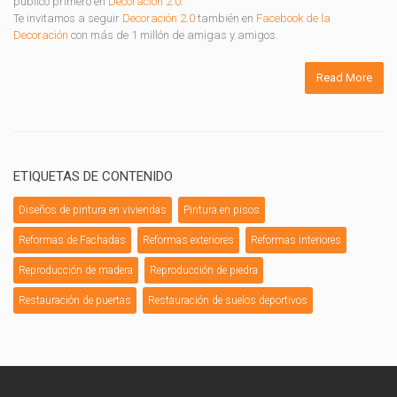
publicó primero en
Decoración 2.0
.
Te invitamos a seguir
Decoración 2.0
también en
Facebook de la
Decoración
con más de 1 millón de amigas y amigos.
Read More
ETIQUETAS DE CONTENIDO
Diseños de pintura en viviendas
Pintura en pisos
Reformas de Fachadas
Reformas exteriores
Reformas interiores
Reproducción de madera
Reproducción de piedra
Restauración de puertas
Restauración de suelos deportivos