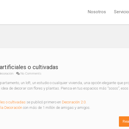
Nosotros
Servici
artificiales o cultivadas
decoración
No Comments
artamento, un loft, un estudio o cualquier vivienda, una opción elegante que pr
a idea de decorar con flores y plantas. Piensa en tus espacios más “sosos”, esos
ales o cultivadas
se publicó primero en
Decoración 2.0
.
la Decoración
con más de 1 millón de amigas y amigos.
Rea