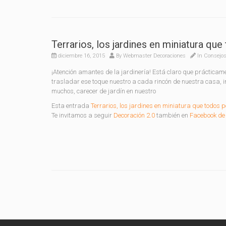
Terrarios, los jardines en miniatura q
diciembre 16, 2015
By
Webmaster Decoraciones
In
Consejos
¡Atención amantes de la jardinería! Está claro que práctica
trasladar ese toque nuestro a cada rincón de nuestra casa, inc
muchos, carecer de jardín en nuestro
Esta entrada
Terrarios, los jardines en miniatura que todos 
Te invitamos a seguir
Decoración 2.0
también en
Facebook de 