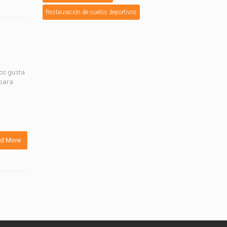
Restauración de suelos deportivos
nos gusta
 para
d More