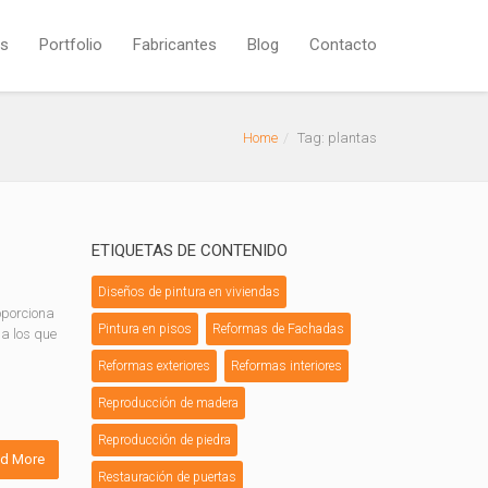
os
Portfolio
Fabricantes
Blog
Contacto
Home
Tag: plantas
ETIQUETAS DE CONTENIDO
Diseños de pintura en viviendas
oporciona
Pintura en pisos
Reformas de Fachadas
 a los que
Reformas exteriores
Reformas interiores
Reproducción de madera
Reproducción de piedra
d More
Restauración de puertas