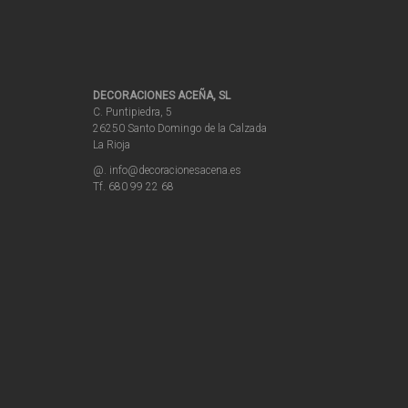
DECORACIONES ACEÑA, SL
C. Puntipiedra, 5
26250 Santo Domingo de la Calzada
La Rioja
@. info@decoracionesacena.es
Tf. 680 99 22 68