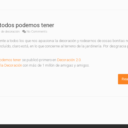
ue todos podemos tener
 de decoración
No Comments
mente a todos los que nos apasiona la decoración y rodearnos de cosas bonitas 
luído, claro está, en lo que concierne al terreno de la jardinería. Por desgracia
podemos tener
se publicó primero en
Decoración 2.0
.
la Decoración
con más de 1 millón de amigas y amigos.
Rea