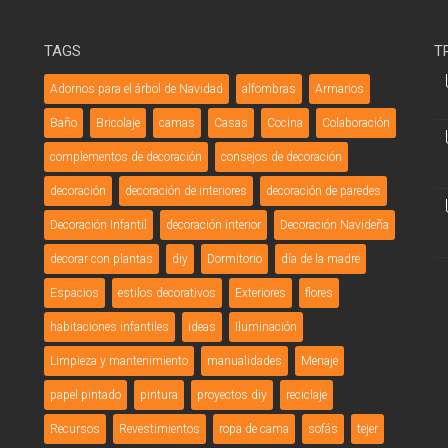
TAGS
T
Adornos para el árbol de Navidad
alfombras
Armarios
Baño
Bricolaje
camas
Casas
Cocina
Colaboración
complementos de decoración
consejos de decoración
decoración
decoración de interiores
decoración de paredes
Decoración Infantil
decoración interior
Decoración Navideña
decorar con plantas
diy
Dormitorio
día de la madre
Espacios
estilos decorativos
Exteriores
flores
habitaciones infantiles
ideas
Iluminación
Limpieza y mantenimiento
manualidades
Menaje
papel pintado
pintura
proyectos diy
reciclaje
Recursos
Revestimientos
ropa de cama
sofás
tejer