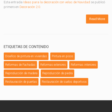
Esta entrada
Ideas para la decoración con velas de Navidad
se publicó
primero en
Decoración 2.0
.
Read More
ETIQUETAS DE CONTENIDO
Diseños de pintura en viviendas
Pintura en pisos
Reformas de Fachadas
Reformas exteriores
Reformas interiores
Reproducción de madera
Reproducción de piedra
Restauración de puertas
Restauración de suelos deportivos