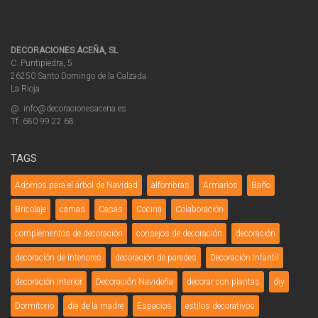
DECORACIONES ACEÑA, SL
C. Puntipiedra, 5
26250 Santo Domingo de la Calzada
La Rioja
@. info@decoracionesacena.es
Tf. 680 99 22 68
TAGS
Adornos para el árbol de Navidad
alfombras
Armarios
Baño
Bricolaje
camas
Casas
Cocina
Colaboración
complementos de decoración
consejos de decoración
decoración
decoración de interiores
decoración de paredes
Decoración Infantil
decoración interior
Decoración Navideña
decorar con plantas
diy
Dormitorio
día de la madre
Espacios
estilos decorativos