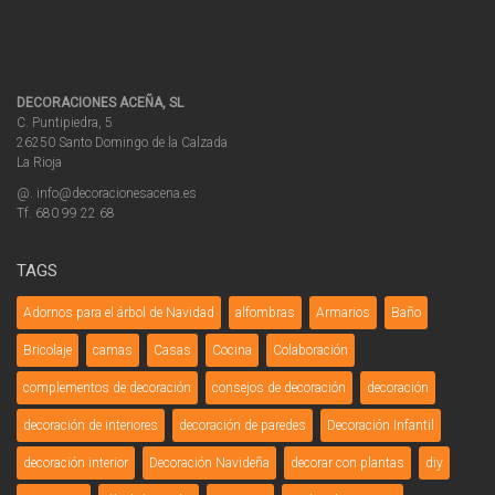
DECORACIONES ACEÑA, SL
C. Puntipiedra, 5
26250 Santo Domingo de la Calzada
La Rioja
@. info@decoracionesacena.es
Tf. 680 99 22 68
TAGS
Adornos para el árbol de Navidad
alfombras
Armarios
Baño
Bricolaje
camas
Casas
Cocina
Colaboración
complementos de decoración
consejos de decoración
decoración
decoración de interiores
decoración de paredes
Decoración Infantil
decoración interior
Decoración Navideña
decorar con plantas
diy