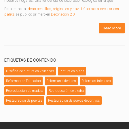
nuestros hogares. Una tendencia de decoración ecológica en la que
Esta entrada
Ideas sencillas, originales y navideñas para decorar con
palets
se publicó primero en
Decoración 2.0
.
Read More
ETIQUETAS DE CONTENIDO
Diseños de pintura en viviendas
Pintura en pisos
Reformas de Fachadas
Reformas exteriores
Reformas interiores
Reproducción de madera
Reproducción de piedra
Restauración de puertas
Restauración de suelos deportivos