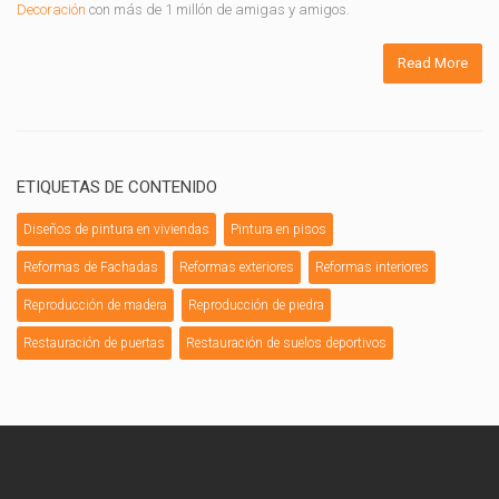
Decoración
con más de 1 millón de amigas y amigos.
Read More
ETIQUETAS DE CONTENIDO
Diseños de pintura en viviendas
Pintura en pisos
Reformas de Fachadas
Reformas exteriores
Reformas interiores
Reproducción de madera
Reproducción de piedra
Restauración de puertas
Restauración de suelos deportivos