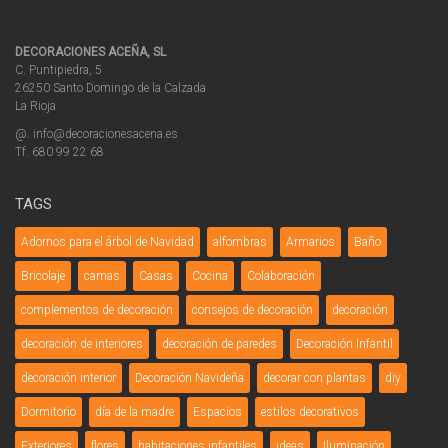
DECORACIONES ACEÑA, SL
C. Puntipiedra, 5
26250 Santo Domingo de la Calzada
La Rioja
@. info@decoracionesacena.es
Tf. 680 99 22 68
TAGS
Adornos para el árbol de Navidad
alfombras
Armarios
Baño
Bricolaje
camas
Casas
Cocina
Colaboración
complementos de decoración
consejos de decoración
decoración
decoración de interiores
decoración de paredes
Decoración Infantil
decoración interior
Decoración Navideña
decorar con plantas
diy
Dormitorio
día de la madre
Espacios
estilos decorativos
Exteriores
flores
habitaciones infantiles
ideas
Iluminación