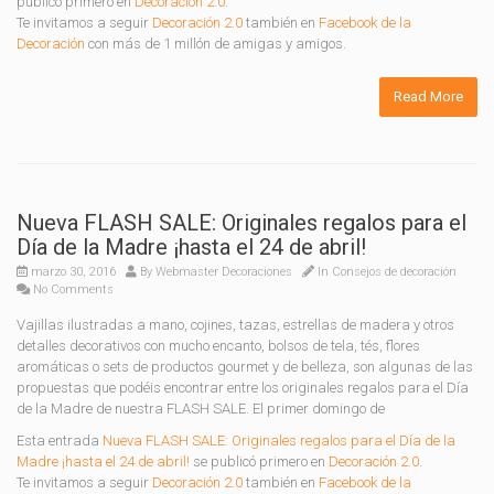
publicó primero en
Decoración 2.0
.
Te invitamos a seguir
Decoración 2.0
también en
Facebook de la
Decoración
con más de 1 millón de amigas y amigos.
Read More
Nueva FLASH SALE: Originales regalos para el
Día de la Madre ¡hasta el 24 de abril!
marzo 30, 2016
By
Webmaster Decoraciones
In
Consejos de decoración
No Comments
Vajillas ilustradas a mano, cojines, tazas, estrellas de madera y otros
detalles decorativos con mucho encanto, bolsos de tela, tés, flores
aromáticas o sets de productos gourmet y de belleza, son algunas de las
propuestas que podéis encontrar entre los originales regalos para el Día
de la Madre de nuestra FLASH SALE. El primer domingo de
Esta entrada
Nueva FLASH SALE: Originales regalos para el Día de la
Madre ¡hasta el 24 de abril!
se publicó primero en
Decoración 2.0
.
Te invitamos a seguir
Decoración 2.0
también en
Facebook de la