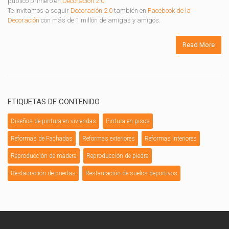
publicó primero en
Decoración 2.0
.
Te invitamos a seguir
Decoración 2.0
también en
Facebook de la
Decoración
con más de 1 millón de amigas y amigos.
Read More
ETIQUETAS DE CONTENIDO
Diseños de pintura en viviendas
Pintura en pisos
Reformas de Fachadas
Reformas exteriores
Reformas interiores
Reproducción de madera
Reproducción de piedra
Restauración de puertas
Restauración de suelos deportivos