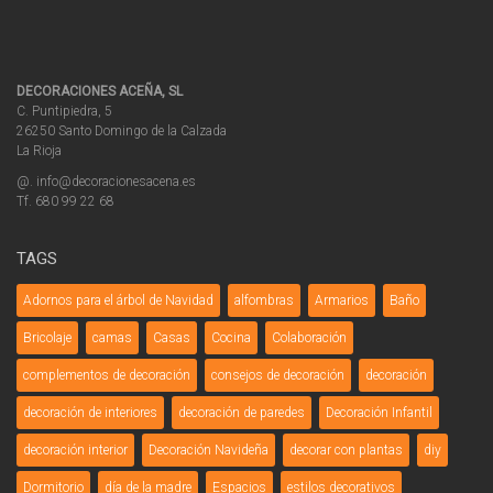
DECORACIONES ACEÑA, SL
C. Puntipiedra, 5
26250 Santo Domingo de la Calzada
La Rioja
@. info@decoracionesacena.es
Tf. 680 99 22 68
TAGS
Adornos para el árbol de Navidad
alfombras
Armarios
Baño
Bricolaje
camas
Casas
Cocina
Colaboración
complementos de decoración
consejos de decoración
decoración
decoración de interiores
decoración de paredes
Decoración Infantil
decoración interior
Decoración Navideña
decorar con plantas
diy
Dormitorio
día de la madre
Espacios
estilos decorativos