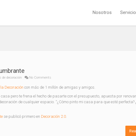
Nosotros
Servici
lumbrante
s de decoración
No Comments
la Decoración
con más de 1 millón de amigas y amigos.
casa pero te frena el hecho de pasarte con el presupuesto, apuesta por renovar
ecoración de cualquier espacio. “¿Cómo pinto mi casa para que esté perfecta?
te
se publicó primero en
Decoración 2.0
.
Rea