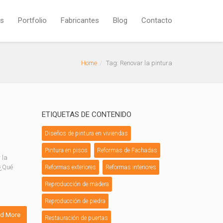
os
Portfolio
Fabricantes
Blog
Contacto
Home
Tag: Renovar la pintura
ETIQUETAS DE CONTENIDO
Diseños de pintura en viviendas
Pintura en pisos
Reformas de Fachadas
 la
 ¿Qué
Reformas exteriores
Reformas interiores
Reproducción de madera
Reproducción de piedra
d More
Restauración de puertas