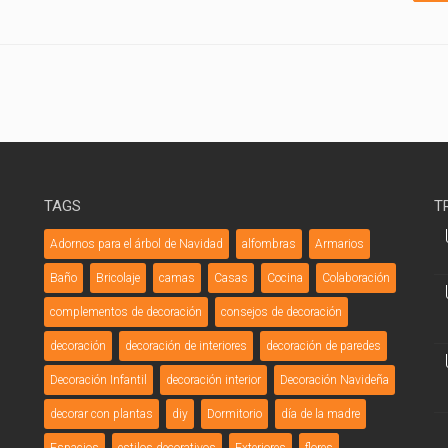
TAGS
T
Adornos para el árbol de Navidad
alfombras
Armarios
Baño
Bricolaje
camas
Casas
Cocina
Colaboración
complementos de decoración
consejos de decoración
decoración
decoración de interiores
decoración de paredes
Decoración Infantil
decoración interior
Decoración Navideña
decorar con plantas
diy
Dormitorio
día de la madre