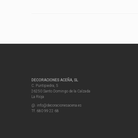
DECORACIONES ACEÑA, SL
C. Puntipiedra, 5
26250 Santo Domingo de la Calzada
La Rioja
@. info@decoracionesacena.es
Tf. 680 99 22 68