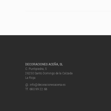
DECORACIONES ACEÑA, SL
C. Puntipiedra, 5
26250 Santo Domingo de la Calzada
La Rioja
@. info@decoracionesacena.es
Tf. 680 99 22 68