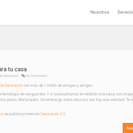
Nosotros
Servici
ra tu casa
de decoración
No Comments
la Decoración
con más de 1 millón de amigas y amigos.
tecnología de vanguardia. Y si la escuchamos en relación a la casa, nos ima
 unos pocos afortunados. Sin embargo, estos recursos son hoy una realidad. Te
sa
se publicó primero en
Decoración 2.0
.
Rea