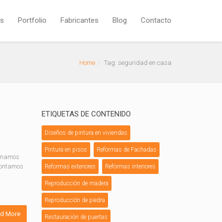
os
Portfolio
Fabricantes
Blog
Contacto
Home
Tag: seguridad en casa
ETIQUETAS DE CONTENIDO
Diseños de pintura en viviendas
Pintura en pisos
Reformas de Fachadas
ginamos
 contamos
Reformas exteriores
Reformas interiores
Reproducción de madera
Reproducción de piedra
d More
Restauración de puertas