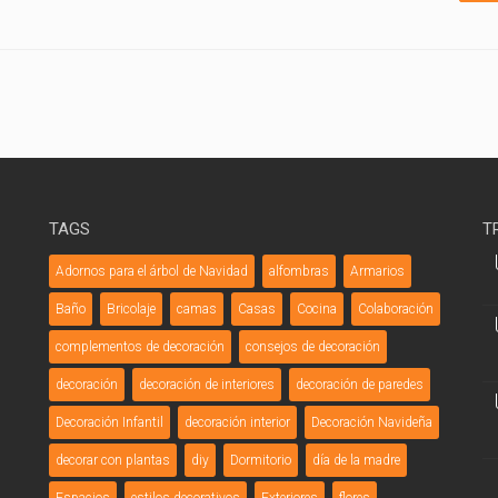
TAGS
T
Adornos para el árbol de Navidad
alfombras
Armarios
Baño
Bricolaje
camas
Casas
Cocina
Colaboración
complementos de decoración
consejos de decoración
decoración
decoración de interiores
decoración de paredes
Decoración Infantil
decoración interior
Decoración Navideña
decorar con plantas
diy
Dormitorio
día de la madre