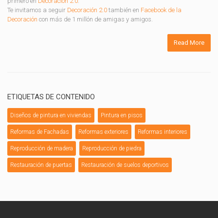
primero en
Decoración 2.0
.
Te invitamos a seguir
Decoración 2.0
también en
Facebook de la
Decoración
con más de 1 millón de amigas y amigos.
Read More
ETIQUETAS DE CONTENIDO
Diseños de pintura en viviendas
Pintura en pisos
Reformas de Fachadas
Reformas exteriores
Reformas interiores
Reproducción de madera
Reproducción de piedra
Restauración de puertas
Restauración de suelos deportivos