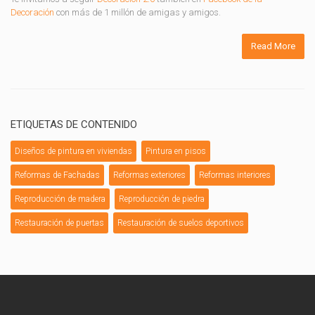
Decoración
con más de 1 millón de amigas y amigos.
Read More
ETIQUETAS DE CONTENIDO
Diseños de pintura en viviendas
Pintura en pisos
Reformas de Fachadas
Reformas exteriores
Reformas interiores
Reproducción de madera
Reproducción de piedra
Restauración de puertas
Restauración de suelos deportivos