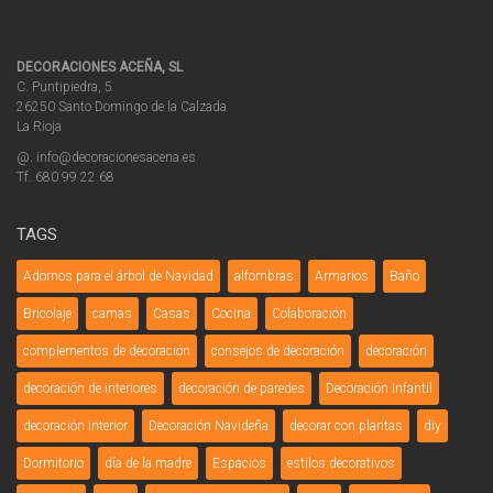
DECORACIONES ACEÑA, SL
C. Puntipiedra, 5
26250 Santo Domingo de la Calzada
La Rioja
@. info@decoracionesacena.es
Tf. 680 99 22 68
TAGS
Adornos para el árbol de Navidad
alfombras
Armarios
Baño
Bricolaje
camas
Casas
Cocina
Colaboración
complementos de decoración
consejos de decoración
decoración
decoración de interiores
decoración de paredes
Decoración Infantil
decoración interior
Decoración Navideña
decorar con plantas
diy
Dormitorio
día de la madre
Espacios
estilos decorativos