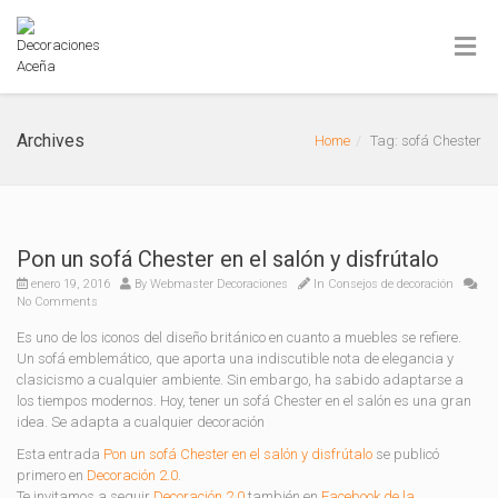
Archives
Home
Tag: sofá Chester
Pon un sofá Chester en el salón y disfrútalo
enero 19, 2016
By
Webmaster Decoraciones
In
Consejos de decoración
No Comments
Es uno de los iconos del diseño británico en cuanto a muebles se refiere.
Un sofá emblemático, que aporta una indiscutible nota de elegancia y
clasicismo a cualquier ambiente. Sin embargo, ha sabido adaptarse a
los tiempos modernos. Hoy, tener un sofá Chester en el salón es una gran
idea. Se adapta a cualquier decoración
Esta entrada
Pon un sofá Chester en el salón y disfrútalo
se publicó
primero en
Decoración 2.0
.
Te invitamos a seguir
Decoración 2.0
también en
Facebook de la