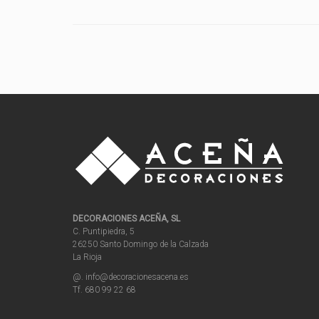
DECORACIONES ACEÑA, SL
C. Puntipiedra, 5
26250 Santo Domingo de la Calzada
La Rioja
@. info@decoracionesacena.es
Tf. 680 99 22 68