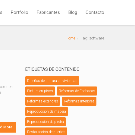
os
Portfolio
Fabricantes
Blog
Contacto
Home
Tag: software
ETIQUETAS DE CONTENIDO
Diseños de pintura en viviendas
color en
Pintura en pisos
Reformas de Fachadas
a
Reformas exteriores
Reformas interiores
Reproducción de madera
Reproducción de piedra
d More
Restauración de puertas