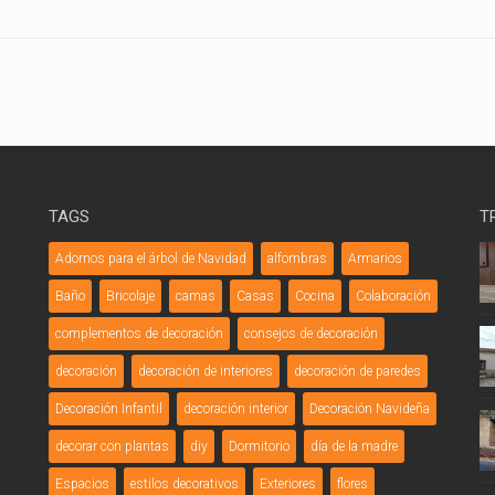
TAGS
T
Adornos para el árbol de Navidad
alfombras
Armarios
Baño
Bricolaje
camas
Casas
Cocina
Colaboración
complementos de decoración
consejos de decoración
decoración
decoración de interiores
decoración de paredes
Decoración Infantil
decoración interior
Decoración Navideña
decorar con plantas
diy
Dormitorio
día de la madre
Espacios
estilos decorativos
Exteriores
flores