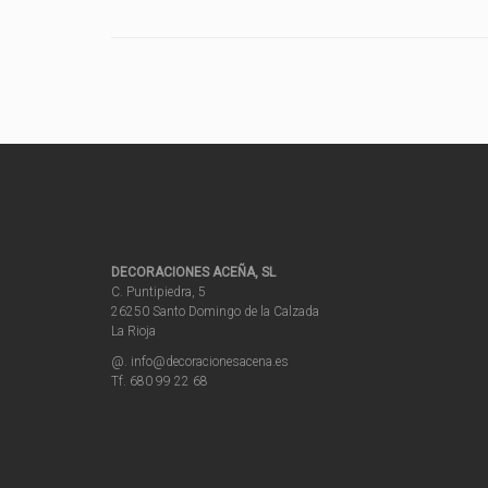
DECORACIONES ACEÑA, SL
C. Puntipiedra, 5
26250 Santo Domingo de la Calzada
La Rioja
@. info@decoracionesacena.es
Tf. 680 99 22 68