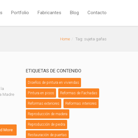
os
Portfolio
Fabricantes
Blog
Contacto
Home
Tag: sujeta gafas
ETIQUETAS DE CONTENIDO
Diseños de pintura en viviendas
 la
Pintura en pisos
Reformas de Fachadas
la Madre
Reformas exteriores
Reformas interiores
Reproducción de madera
Reproducción de piedra
d More
Restauración de puertas