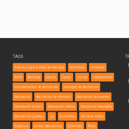
TAGS
T
Adornos para el árbol de Navidad
alfombras
Armarios
Baño
Bricolaje
camas
Casas
Cocina
Colaboración
complementos de decoración
consejos de decoración
decoración
decoración de interiores
decoración de paredes
Decoración Infantil
decoración interior
Decoración Navideña
decorar con plantas
diy
Dormitorio
día de la madre
Espacios
estilos decorativos
Exteriores
flores