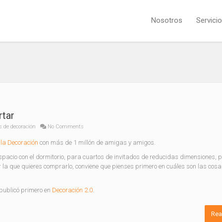
Nosotros
Servici
rtar
s de decoración
No Comments
la Decoración
con más de 1 millón de amigas y amigos.
acio con el dormitorio, para cuartos de invitados de reducidas dimensiones, 
or la que quieres comprarlo, conviene que pienses primero en cuáles son las cos
publicó primero en
Decoración 2.0
.
Rea