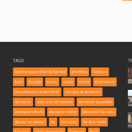
TAGS
T
Adornos para el árbol de Navidad
alfombras
Armarios
Baño
Bricolaje
camas
Casas
Cocina
Colaboración
complementos de decoración
consejos de decoración
decoración
decoración de interiores
decoración de paredes
Decoración Infantil
decoración interior
Decoración Navideña
decorar con plantas
diy
Dormitorio
día de la madre