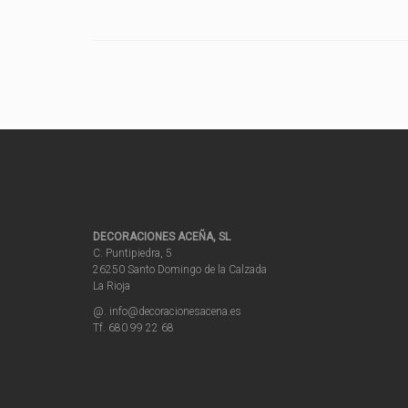
DECORACIONES ACEÑA, SL
C. Puntipiedra, 5
26250 Santo Domingo de la Calzada
La Rioja
@. info@decoracionesacena.es
Tf. 680 99 22 68