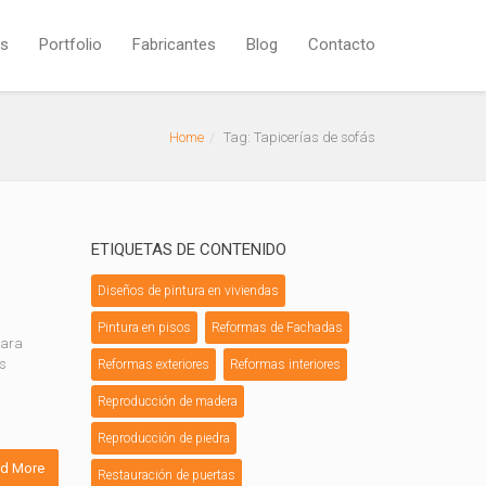
os
Portfolio
Fabricantes
Blog
Contacto
Home
Tag: Tapicerías de sofás
ETIQUETAS DE CONTENIDO
Diseños de pintura en viviendas
Pintura en pisos
Reformas de Fachadas
para
as
Reformas exteriores
Reformas interiores
Reproducción de madera
Reproducción de piedra
d More
Restauración de puertas