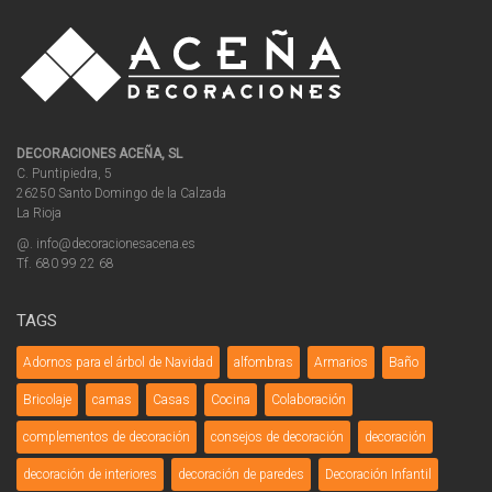
DECORACIONES ACEÑA, SL
C. Puntipiedra, 5
26250 Santo Domingo de la Calzada
La Rioja
@. info@decoracionesacena.es
Tf. 680 99 22 68
TAGS
Adornos para el árbol de Navidad
alfombras
Armarios
Baño
Bricolaje
camas
Casas
Cocina
Colaboración
complementos de decoración
consejos de decoración
decoración
decoración de interiores
decoración de paredes
Decoración Infantil