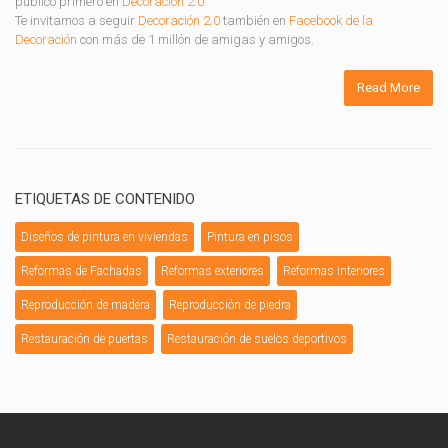
publicó primero en
Decoración 2.0
.
Te invitamos a seguir
Decoración 2.0
también en
Facebook de la
Decoración
con más de 1 millón de amigas y amigos.
Read More
ETIQUETAS DE CONTENIDO
Diseños de pintura en viviendas
Pintura en pisos
Reformas de Fachadas
Reformas exteriores
Reformas interiores
Reproducción de madera
Reproducción de piedra
Restauración de puertas
Restauración de suelos deportivos