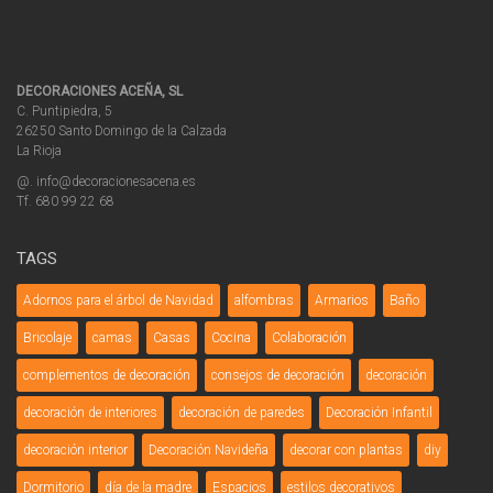
DECORACIONES ACEÑA, SL
C. Puntipiedra, 5
26250 Santo Domingo de la Calzada
La Rioja
@. info@decoracionesacena.es
Tf. 680 99 22 68
TAGS
Adornos para el árbol de Navidad
alfombras
Armarios
Baño
Bricolaje
camas
Casas
Cocina
Colaboración
complementos de decoración
consejos de decoración
decoración
decoración de interiores
decoración de paredes
Decoración Infantil
decoración interior
Decoración Navideña
decorar con plantas
diy
Dormitorio
día de la madre
Espacios
estilos decorativos