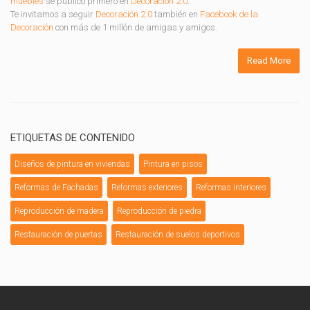
muebles
se publicó primero en
Decoración 2.0
.
Te invitamos a seguir
Decoración 2.0
también en
Facebook de la
Decoración
con más de 1 millón de amigas y amigos.
Read More
ETIQUETAS DE CONTENIDO
Diseños de pintura en viviendas
Pintura en pisos
Reformas de Fachadas
Reformas exteriores
Reformas interiores
Reproducción de madera
Reproducción de piedra
Restauración de puertas
Restauración de suelos deportivos