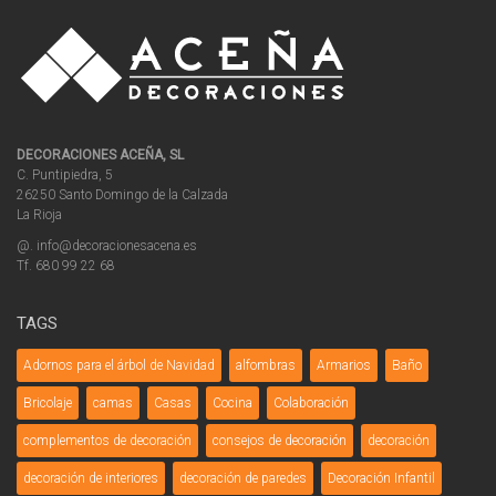
DECORACIONES ACEÑA, SL
C. Puntipiedra, 5
26250 Santo Domingo de la Calzada
La Rioja
@. info@decoracionesacena.es
Tf. 680 99 22 68
TAGS
Adornos para el árbol de Navidad
alfombras
Armarios
Baño
Bricolaje
camas
Casas
Cocina
Colaboración
complementos de decoración
consejos de decoración
decoración
decoración de interiores
decoración de paredes
Decoración Infantil