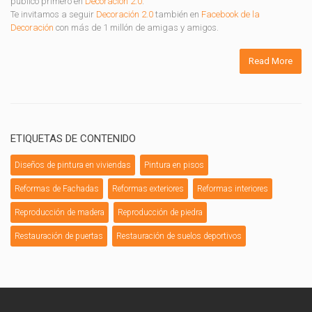
publicó primero en
Decoración 2.0
.
Te invitamos a seguir
Decoración 2.0
también en
Facebook de la
Decoración
con más de 1 millón de amigas y amigos.
Read More
ETIQUETAS DE CONTENIDO
Diseños de pintura en viviendas
Pintura en pisos
Reformas de Fachadas
Reformas exteriores
Reformas interiores
Reproducción de madera
Reproducción de piedra
Restauración de puertas
Restauración de suelos deportivos