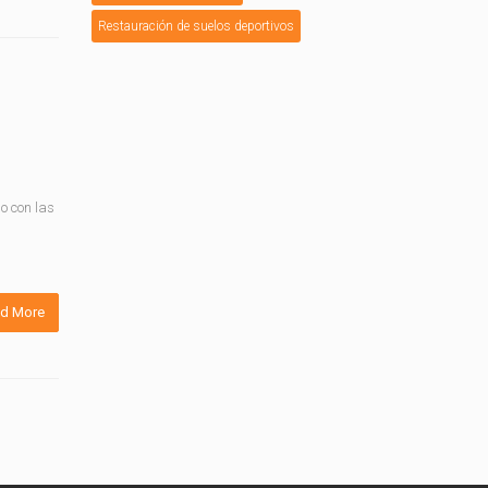
Restauración de suelos deportivos
o con las
d More