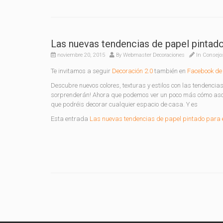
Las nuevas tendencias de papel pintado
noviembre 20, 2015
By
Webmaster Decoraciones
In
Consejo
Te invitamos a seguir
Decoración 2.0
también en
Facebook de 
Descubre nuevos colores, texturas y estilos con las tendencia
sorprenderán! Ahora que podemos ver un poco más cómo asom
que podréis decorar cualquier espacio de casa. Y es
Esta entrada
Las nuevas tendencias de papel pintado para 