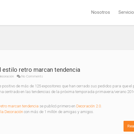
Nosotros
Servici
 el estilo retro marcan tendencia
decoración
No Comments
 positivo de más de 125 expositores que han cerrado sus pedidos para que el 
 se ha centrado en las tendencias de la próxima temporada primavera/verano 201
lo retro marcan tendencia
se publicó primero en
Decoración 2.0
.
la Decoración
con más de 1 millón de amigas y amigos.
Rea