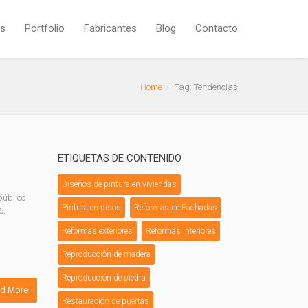
os
Portfolio
Fabricantes
Blog
Contacto
Home
Tag: Tendencias
ETIQUETAS DE CONTENIDO
Diseños de pintura en viviendas
público
Pintura en pisos
Reformas de Fachadas
6,
Reformas exteriores
Reformas interiores
Reproducción de madera
Reproducción de piedra
d More
Restauración de puertas