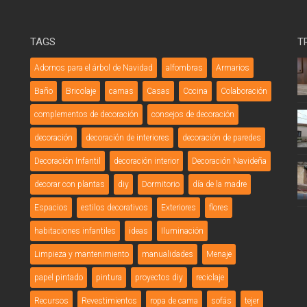
TAGS
T
Adornos para el árbol de Navidad
alfombras
Armarios
Baño
Bricolaje
camas
Casas
Cocina
Colaboración
complementos de decoración
consejos de decoración
decoración
decoración de interiores
decoración de paredes
Decoración Infantil
decoración interior
Decoración Navideña
decorar con plantas
diy
Dormitorio
día de la madre
Espacios
estilos decorativos
Exteriores
flores
habitaciones infantiles
ideas
Iluminación
Limpieza y mantenimiento
manualidades
Menaje
papel pintado
pintura
proyectos diy
reciclaje
Recursos
Revestimientos
ropa de cama
sofás
tejer