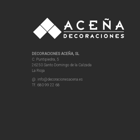
DECORACIONES ACEÑA, SL
C. Puntipiedra, 5
26250 Santo Domingo de la Calzada
La Rioja
@. info@decoracionesacena.es
Tf. 680 99 22 68