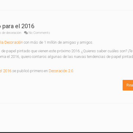
 para el 2016
s de decoración
No Comments
la Decoración
con más de 1 millón de amigas y amigos.
s de papel pintado que vienen este próximo 2016. ¿Quieres saber cuáles son? ¡Te
a el 2016, quiero contaros algunas de las nuevas tendencias de papel pintad
el 2016
se publicó primero en
Decoración 2.0
.
Rea