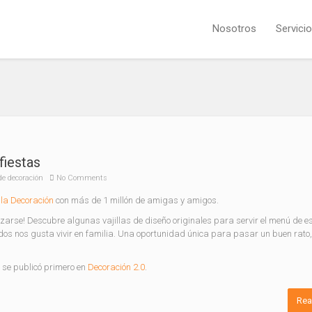
Nosotros
Servici
fiestas
de decoración
No Comments
la Decoración
con más de 1 millón de amigas y amigos.
izarse! Descubre algunas vajillas de diseño originales para servir el menú de e
odos nos gusta vivir en familia. Una oportunidad única para pasar un buen rato
se publicó primero en
Decoración 2.0
.
Rea