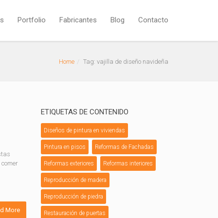
os
Portfolio
Fabricantes
Blog
Contacto
Home
Tag: vajilla de diseño navideña
ETIQUETAS DE CONTENIDO
Diseños de pintura en viviendas
Pintura en pisos
Reformas de Fachadas
stas
, comer
Reformas exteriores
Reformas interiores
Reproducción de madera
Reproducción de piedra
d More
Restauración de puertas