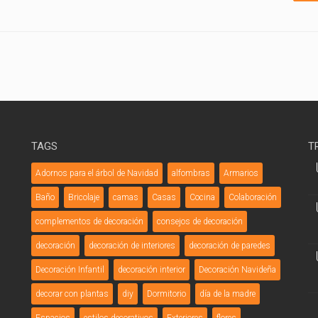
TAGS
T
Adornos para el árbol de Navidad
alfombras
Armarios
Baño
Bricolaje
camas
Casas
Cocina
Colaboración
complementos de decoración
consejos de decoración
decoración
decoración de interiores
decoración de paredes
Decoración Infantil
decoración interior
Decoración Navideña
decorar con plantas
diy
Dormitorio
día de la madre