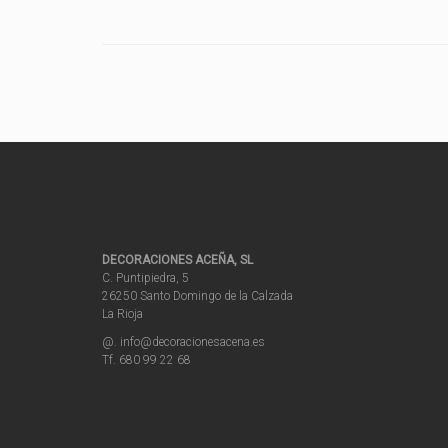
DECORACIONES ACEÑA, SL
C. Puntipiedra, 5
26250 Santo Domingo de la Calzada
La Rioja
@. info@decoracionesacena.es
Tf. 680 99 22 68