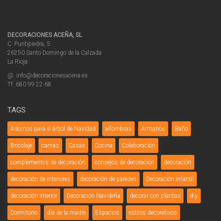
DECORACIONES ACEÑA, SL
C. Puntipiedra, 5
26250 Santo Domingo de la Calzada
La Rioja
@. info@decoracionesacena.es
Tf. 680 99 22 68
TAGS
Adornos para el árbol de Navidad
alfombras
Armarios
Baño
Bricolaje
camas
Casas
Cocina
Colaboración
complementos de decoración
consejos de decoración
decoración
decoración de interiores
decoración de paredes
Decoración Infantil
decoración interior
Decoración Navideña
decorar con plantas
diy
Dormitorio
día de la madre
Espacios
estilos decorativos