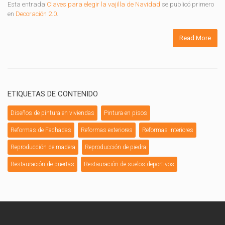
Esta entrada
Claves para elegir la vajilla de Navidad
se publicó primero
en
Decoración 2.0
.
Read More
ETIQUETAS DE CONTENIDO
Diseños de pintura en viviendas
Pintura en pisos
Reformas de Fachadas
Reformas exteriores
Reformas interiores
Reproducción de madera
Reproducción de piedra
Restauración de puertas
Restauración de suelos deportivos