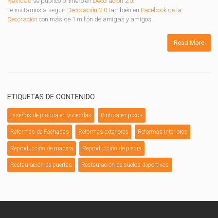
Navidad
se publicó primero en
Decoración 2.0
.
Te invitamos a seguir
Decoración 2.0
también en
Facebook de la
Decoración
con más de 1 millón de amigas y amigos.
Read More
ETIQUETAS DE CONTENIDO
Diseños de pintura en viviendas
Pintura en pisos
Reformas de Fachadas
Reformas exteriores
Reformas interiores
Reproducción de madera
Reproducción de piedra
Restauración de puertas
Restauración de suelos deportivos