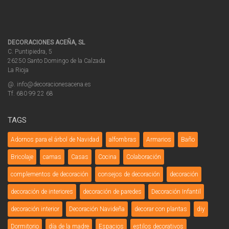
DECORACIONES ACEÑA, SL
C. Puntipiedra, 5
26250 Santo Domingo de la Calzada
La Rioja
@. info@decoracionesacena.es
Tf. 680 99 22 68
TAGS
Adornos para el árbol de Navidad
alfombras
Armarios
Baño
Bricolaje
camas
Casas
Cocina
Colaboración
complementos de decoración
consejos de decoración
decoración
decoración de interiores
decoración de paredes
Decoración Infantil
decoración interior
Decoración Navideña
decorar con plantas
diy
Dormitorio
día de la madre
Espacios
estilos decorativos