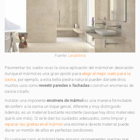
Fuente:
Levantina
Pavimentar los suelos no es la única aplicación del mármol en decoración.
Aunque el mármol es una gran opción para
elegir el mejor suelo para la
cocina
, por ejemplo, a esta bella piedra natural pueden dársele otros
muchos usos como
revestir paredes o fachadas
o construir encimeras de
cocina o baño.
Instalar una imponente
encimera de mármol
es una manera formidable
de conferir a la cocina un toque genial, diferente y muy distinguido.
Además, es un material bastante resistente (aunque hay otros materiales
que lo son más). Si se le dan los cuidados adecuados, como limpiar y
reparar las grietas en el mármol
una encimera de este material puede
durar un montón de años en perfectas condiciones.
En cualquier caso, el mármol tiene algunos inconvenientes que hay que