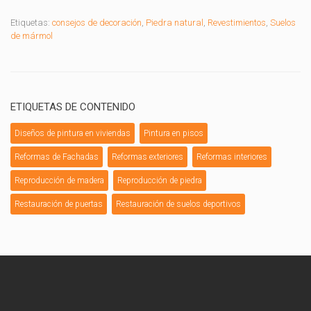
Etiquetas:
consejos de decoración
,
Piedra natural
,
Revestimientos
,
Suelos
de mármol
ETIQUETAS DE CONTENIDO
Diseños de pintura en viviendas
Pintura en pisos
Reformas de Fachadas
Reformas exteriores
Reformas interiores
Reproducción de madera
Reproducción de piedra
Restauración de puertas
Restauración de suelos deportivos