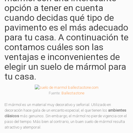
opción a tener en cuenta
cuando decidas qué tipo de
pavimento es el más adecuado
para tu casa. A continuación te
contamos cuáles son las
ventajas e inconvenientes de
elegir un suelo de mármol para
tu casa.
Fuente:
Ballestastone
El mármol es un material muy decorativo y señorial. Utilizado en
decoración hace gala de un encanto especial, el que tienen los
ambientes
clásicos
más genuinos. Sin embargo, el mármol no pierde vigencia con el
paso del tiempo. Más bien al contrario, un buen suelo de mármol resulta
atractivo y atemporal.