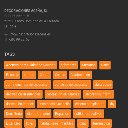
DECORACIONES ACEÑA, SL
C. Puntipiedra, 5
26250 Santo Domingo de la Calzada
La Rioja
@. info@decoracionesacena.es
Tf. 680 99 22 68
TAGS
Adornos para el árbol de Navidad
alfombras
Armarios
Baño
Bricolaje
camas
Casas
Cocina
Colaboración
complementos de decoración
consejos de decoración
decoración
decoración de interiores
decoración de paredes
Decoración Infantil
decoración interior
Decoración Navideña
decorar con plantas
diy
Dormitorio
día de la madre
Espacios
estilos decorativos
Exteriores
flores
habitaciones infantiles
ideas
Iluminación