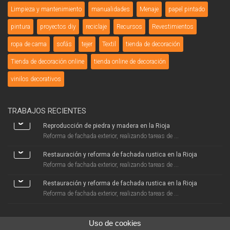
Limpieza y mantenimiento
manualidades
Menaje
papel pintado
pintura
proyectos diy
reciclaje
Recursos
Revestimientos
ropa de cama
sofás
tejer
Textil
tienda de decoración
Tienda de decoración online
tienda online de decoración
vinilos decorativos
TRABAJOS RECIENTES
Reproducción de piedra y madera en la Rioja
Reforma de fachada exterior, realizando tareas de ...
Restauración y reforma de fachada rustica en la Rioja
Reforma de fachada exterior, realizando tareas de ...
Restauración y reforma de fachada rustica en la Rioja
Reforma de fachada exterior, realizando tareas de ...
Uso de cookies