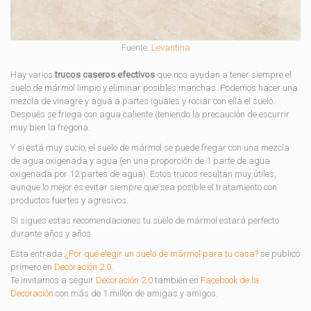
Fuente:
Levantina
Hay varios
trucos caseros efectivos
que nos ayudan a tener siempre el
suelo de mármol limpio y eliminar posibles manchas. Podemos hacer una
mezcla de vinagre y agua a partes iguales y rociar con ella el suelo.
Después se friega con agua caliente (teniendo la precaución de escurrir
muy bien la fregona.
Y si está muy sucio, el suelo de mármol se puede fregar con una mezcla
de agua oxigenada y agua (en una proporción de 1 parte de agua
oxigenada por 12 partes de agua). Estos trucos resultan muy útiles,
aunque lo mejor es evitar siempre que sea posible el tratamiento con
productos fuertes y agresivos.
Si sigues estas recomendaciones tu suelo de mármol estará perfecto
durante años y años.
Esta entrada
¿Por qué elegir un suelo de mármol para tu casa?
se publicó
primero en
Decoración 2.0
.
Te invitamos a seguir
Decoración 2.0
también en
Facebook de la
Decoración
con más de 1 millón de amigas y amigos.