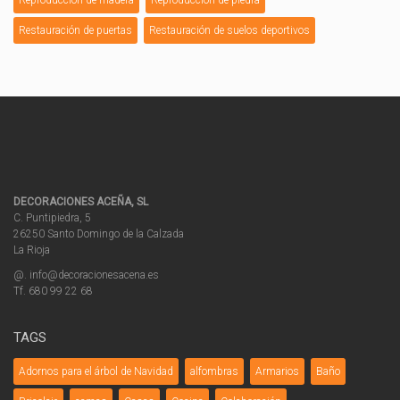
Restauración de puertas
Restauración de suelos deportivos
DECORACIONES ACEÑA, SL
C. Puntipiedra, 5
26250 Santo Domingo de la Calzada
La Rioja
@. info@decoracionesacena.es
Tf. 680 99 22 68
TAGS
Adornos para el árbol de Navidad
alfombras
Armarios
Baño