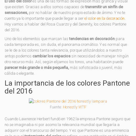
El uso del color
es una de las formas de expresión más gráfica y visual
que existen. Gracias a ellos somos capaces de
transmitir un sinfín de
sensaciones,
por no hablar de nuestro propio estado de ánimo. Y no te
cuento ya lo importante que puede llegar a ser
el color en la decoración.
Hoy vamos a hablar del Rosa Cuarzo y del Serenity, los colores Pantone
del 2016.
Uno de los elementos que marcan las
tendencias en decoración
para
cada temporada es, sin duda, el panorama cromático. Y es normal que
se le de a los colores tanta relevancia, porque utilizándolos a nuestro
antojo podemos
cambiar los espacios
sin necesidad de manejar ningún
otro recurso más. Así, según elijamos los tonos, una habitación puede
parecer más grande o más pequeña,
más sofisticada o juvenil, más
cálida o elegante.
La importancia de los colores Pantone
del 2016
Fuente:
Honestly WTF
Cuando Lawrence Herbert fundó en 1962 la empresa Pantone seguro que
no se imaginaba ni por asomo la relevancia mundial que llegaría a
adquirir con el transcurso del tiempo. Y es que Pantone es una eminencia