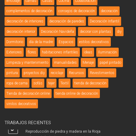
Bricolaje
camas
Casas
Cocina
Colaboración
complementos de decoración
consejos de decoración
decoración
decoración de interiores
decoración de paredes
Decoración Infantil
decoración interior
Decoración Navideña
decorar con plantas
diy
Dormitorio
día de la madre
Espacios
estilos decorativos
Exteriores
flores
habitaciones infantiles
ideas
Iluminación
Limpieza y mantenimiento
manualidades
Menaje
papel pintado
pintura
proyectos diy
reciclaje
Recursos
Revestimientos
ropa de cama
sofás
tejer
Textil
tienda de decoración
Tienda de decoración online
tienda online de decoración
vinilos decorativos
TRABAJOS RECIENTES
Reproducción de piedra y madera en la Rioja