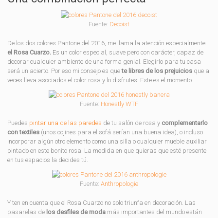
Fuente:
Decoist
De los dos colores Pantone del 2016, me llama la atención especialmente
el Rosa Cuarzo.
Es un color especial, suave pero con carácter, capaz de
decorar cualquier ambiente de una forma genial. Elegirlo para tu casa
será un acierto. Por eso mi consejo es que
te libres de los prejuicios
que a
veces lleva asociados el color rosa y lo disfrutes. Este es el momento.
Fuente:
Honestly WTF
Puedes
pintar una de las paredes
de tu salón de rosa y
complementarlo
con textiles
(unos cojines para el sofá serían una buena idea), o incluso
incorporar algún otro elemento como una silla o cualquier mueble auxiliar
pintado en este bonito rosa. La medida en que quieras que esté presente
en tus espacios la decides tú.
Fuente:
Anthropologie
Y ten en cuenta que el Rosa Cuarzo no solo triunfa en decoración. Las
pasarelas de
los desfiles de moda
más importantes del mundo están