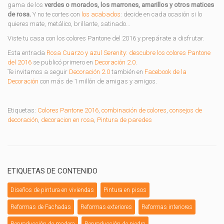
gama de los
verdes o morados, los marrones, amarillos y otros matices
de rosa.
Y no te cortes con
los acabados
: decide en cada ocasión si lo
quieres mate, metálico, brillante, satinado…
Viste tu casa con los colores Pantone del 2016 y prepárate a disfrutar.
Esta entrada
Rosa Cuarzo y azul Serenity: descubre los colores Pantone
del 2016
se publicó primero en
Decoración 2.0
.
Te invitamos a seguir
Decoración 2.0
también en
Facebook de la
Decoración
con más de 1 millón de amigas y amigos.
Etiquetas:
Colores Pantone 2016
,
combinación de colores
,
consejos de
decoración
,
decoracion en rosa
,
Pintura de paredes
ETIQUETAS DE CONTENIDO
Diseños de pintura en viviendas
Pintura en pisos
Reformas de Fachadas
Reformas exteriores
Reformas interiores
Reproducción de madera
Reproducción de piedra