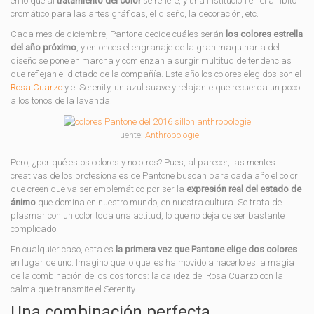
en lo que al
tratamiento del color
se refiere, y una institución en el ámbito
cromático para las artes gráficas, el diseño, la decoración, etc.
Cada mes de diciembre, Pantone decide cuáles serán
los colores estrella
del año próximo
, y entonces el engranaje de la gran maquinaria del
diseño se pone en marcha y comienzan a surgir multitud de tendencias
que reflejan el dictado de la compañía. Este año los colores elegidos son el
Rosa Cuarzo
y el Serenity, un azul suave y relajante que recuerda un poco
a los tonos de la lavanda.
Fuente:
Anthropologie
Pero, ¿por qué estos colores y no otros? Pues, al parecer, las mentes
creativas de los profesionales de Pantone buscan para cada año el color
que creen que va ser emblemático por ser la
expresión real del estado de
ánimo
que domina en nuestro mundo, en nuestra cultura. Se trata de
plasmar con un color toda una actitud, lo que no deja de ser bastante
complicado.
En cualquier caso, esta es
la primera vez que Pantone elige dos colores
en lugar de uno. Imagino que lo que les ha movido a hacerlo es la magia
de la combinación de los dos tonos: la calidez del Rosa Cuarzo con la
calma que transmite el Serenity.
Una combinación perfecta