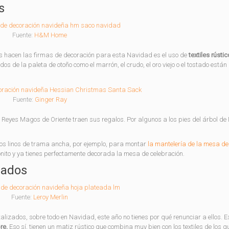
s
Fuente:
H&M Home
s hacen las firmas de decoración para esta Navidad es el uso de
textiles rústi
os de la paleta de otoño como el marrón, el crudo, el oro viejo o el tostado está
Fuente:
Ginger Ray
s Reyes Magos de Oriente traen sus regalos. Por algunos a los pies del árbol d
o los linos de trama ancha, por ejemplo, para montar
la mantelería de la mesa de
nito y ya tienes perfectamente decorada la mesa de celebración.
zados
Fuente:
Leroy Merlin
etalizados, sobre todo en Navidad, este año no tienes por qué renunciar a ellos. 
re.
Eso sí, tienen un matiz rústico que combina muy bien con los textiles de los q