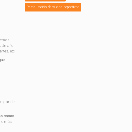
Restauración de suelos deportivos
quemas
.
Un año
rtes, etc.
que
olgar del
on cosas
cho más