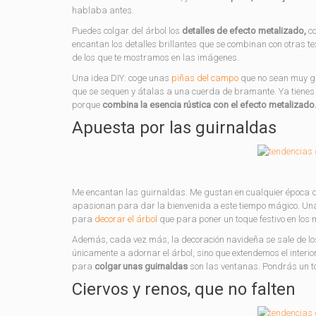
hablaba antes.
Puedes colgar del árbol los
detalles de efecto metalizado,
co
encantan los detalles brillantes que se combinan con otras tex
de los que te mostramos en las imágenes.
Una idea DIY: coge unas
piñas del campo
que no sean muy gr
que se sequen y átalas a una cuerda de bramante. Ya tienes 
porque
combina la esencia rústica con el efecto metalizado
Apuesta por las guirnaldas
Me encantan las guirnaldas. Me gustan en cualquier época d
apasionan para dar la bienvenida a este tiempo mágico. Una 
para
decorar el árbol
que para poner un toque festivo en los 
Además, cada vez más, la decoración navideña se sale de l
únicamente a adornar el árbol, sino que extendemos el interio
para
colgar unas guirnaldas
son las ventanas. Pondrás un t
Ciervos y renos, que no falten