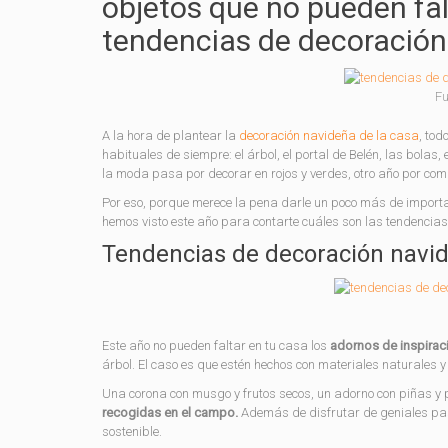
objetos que no pueden fal
tendencias de decoración
Fu
A la hora de plantear la
decoración navideña de la casa
, to
habituales de siempre: el árbol, el portal de Belén, las bolas
la moda pasa por decorar en rojos y verdes, otro año por comb
Por eso, porque merece la pena darle un poco más de import
hemos visto este año para contarte cuáles son las tendencias
Tendencias de decoración navid
Este año no pueden faltar en tu casa los
adornos de inspiraci
árbol. El caso es que estén hechos con materiales naturales y
Una corona con musgo y frutos secos, un adorno con piñas y 
recogidas en el campo.
Además de disfrutar de geniales pas
sostenible.