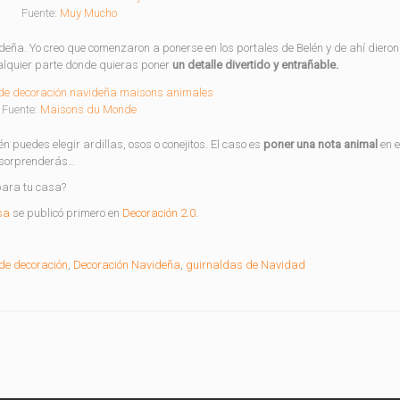
Fuente:
Muy Mucho
eña. Yo creo que comenzaron a ponerse en los portales de Belén y de ahí dieron 
ualquier parte donde quieras poner
un detalle divertido y entrañable.
Fuente:
Maisons du Monde
n puedes elegir ardillas, osos o conejitos. El caso es
poner una nota animal
en e
e sorprenderás…
para tu casa?
sa
se publicó primero en
Decoración 2.0
.
de decoración
,
Decoración Navideña
,
guirnaldas de Navidad