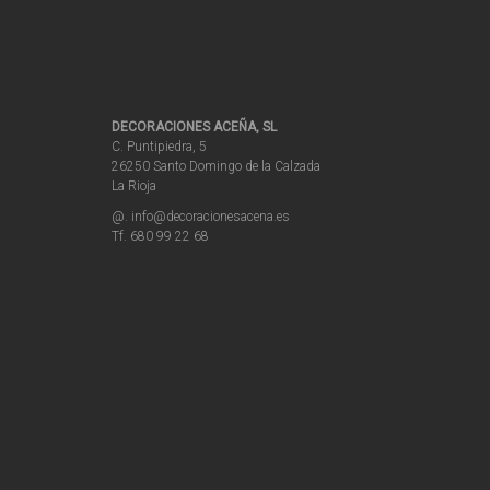
DECORACIONES ACEÑA, SL
C. Puntipiedra, 5
26250 Santo Domingo de la Calzada
La Rioja
@. info@decoracionesacena.es
Tf. 680 99 22 68