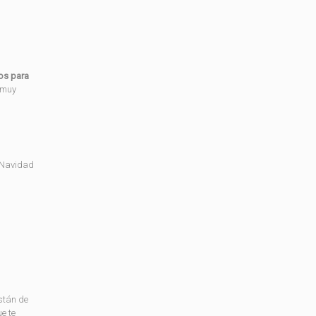
cos para
n muy
e Navidad
Están de
ue te