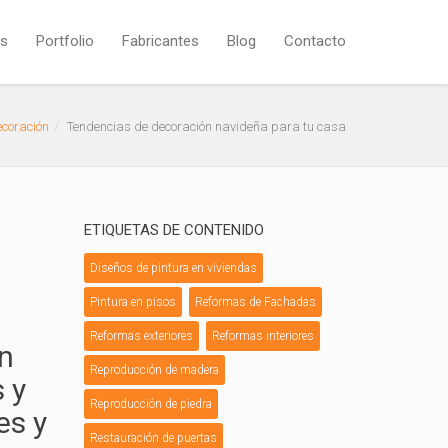
os
Portfolio
Fabricantes
Blog
Contacto
ecoración
Tendencias de decoración navideña para tu casa
ETIQUETAS DE CONTENIDO
Diseños de pintura en viviendas
Pintura en pisos
Reformas de Fachadas
Reformas exteriores
Reformas interiores
un
Reproducción de madera
s y
Reproducción de piedra
es y
Restauración de puertas