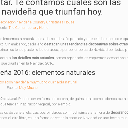
tar. Te contamos cuáles son las
 navideña que triunfan hoy.
ente:
The Contemporary Home
dos tendemos a rescatar los adornos del año pasado y a repetir los mismos es
, etc. Sin embargo, cada año
destacan unas tendencias decorativas sobre otras
inar los tonos pastel, o los dorados, o por poner bolas de Navidad por todas pa
ancia a
los detalles más actuales,
hemos repasado los esquemas decorativos 
 que triunfan en la Navidad 2016.
eña 2016: elementos naturales
Fuente:
Muy Mucho
ón natural.
Pueden ser en forma de corona, de guirnalda o como adornos para c
 que tengan inspiración vegetal, por ejemplo.
palos de canela, etc. Las posibilidades son muchísimas a la hora de
decorar c
eos al aire libre, es una forma de vestir la casa de Navidad de una forma mu