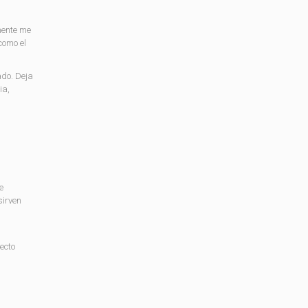
mente me
como el
ado. Deja
ia,
e
sirven
ecto