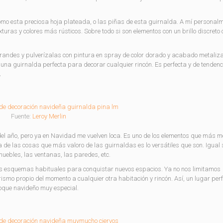
mo esta preciosa hoja plateada, o las piñas de esta guirnalda. A mí personal
turas y colores más rústicos. Sobre todo si son elementos con un brillo discreto 
andes y pulverízalas con pintura en spray de color dorado y acabado metaliz
una guirnalda perfecta para decorar cualquier rincón. Es perfecta y de tendenc
.
Fuente:
Leroy Merlin
el año, pero ya en Navidad me vuelven loca. Es uno de los elementos que más m
de las cosas que más valoro de las guirnaldas es lo versátiles que son. Igual 
muebles, las ventanas, las paredes, etc.
os esquemas habituales para conquistar nuevos espacios. Ya no nos limitamos
rismo propio del momento a cualquier otra habitación y rincón. Así, un lugar perf
oque navideño muy especial.