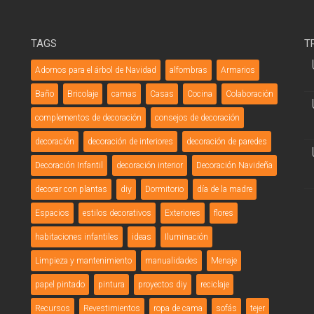
TAGS
T
Adornos para el árbol de Navidad
alfombras
Armarios
Baño
Bricolaje
camas
Casas
Cocina
Colaboración
complementos de decoración
consejos de decoración
decoración
decoración de interiores
decoración de paredes
Decoración Infantil
decoración interior
Decoración Navideña
decorar con plantas
diy
Dormitorio
día de la madre
Espacios
estilos decorativos
Exteriores
flores
habitaciones infantiles
ideas
Iluminación
Limpieza y mantenimiento
manualidades
Menaje
papel pintado
pintura
proyectos diy
reciclaje
Recursos
Revestimientos
ropa de cama
sofás
tejer