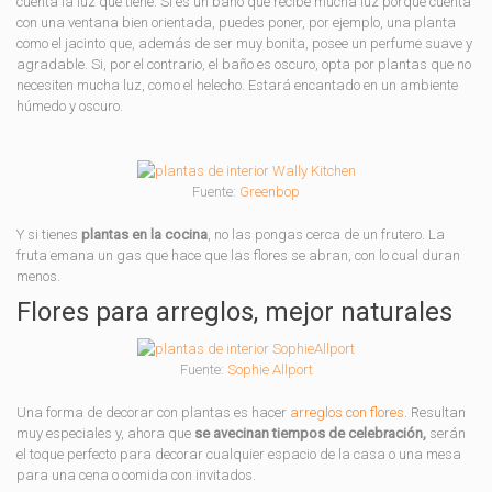
cuenta la luz que tiene. Si es un baño que recibe mucha luz porque cuenta
con una ventana bien orientada, puedes poner, por ejemplo, una planta
como el jacinto que, además de ser muy bonita, posee un perfume suave y
agradable. Si, por el contrario, el baño es oscuro, opta por plantas que no
necesiten mucha luz, como el helecho. Estará encantado en un ambiente
húmedo y oscuro.
Fuente:
Greenbop
Y si tienes
plantas en la cocina
, no las pongas cerca de un frutero. La
fruta emana un gas que hace que las flores se abran, con lo cual duran
menos.
Flores para arreglos, mejor naturales
Fuente:
Sophie Allport
Una forma de decorar con plantas es hacer
arreglos con flores
. Resultan
muy especiales y, ahora que
se avecinan tiempos de celebración,
serán
el toque perfecto para decorar cualquier espacio de la casa o una mesa
para una cena o comida con invitados.