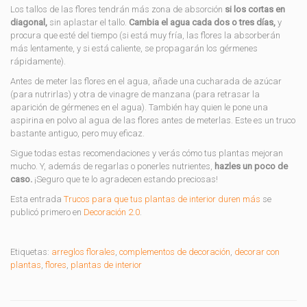
Los tallos de las flores tendrán más zona de absorción
si los cortas en
diagonal,
sin aplastar el tallo.
Cambia el agua cada dos o tres días,
y
procura que esté del tiempo (si está muy fría, las flores la absorberán
más lentamente, y si está caliente, se propagarán los gérmenes
rápidamente).
Antes de meter las flores en el agua, añade una cucharada de azúcar
(para nutrirlas) y otra de vinagre de manzana (para retrasar la
aparición de gérmenes en el agua). También hay quien le pone una
aspirina en polvo al agua de las flores antes de meterlas. Este es un truco
bastante antiguo, pero muy eficaz.
Sigue todas estas recomendaciones y verás cómo tus plantas mejoran
mucho. Y, además de regarlas o ponerles nutrientes,
hazles un poco de
caso.
¡Seguro que te lo agradecen estando preciosas!
Esta entrada
Trucos para que tus plantas de interior duren más
se
publicó primero en
Decoración 2.0
.
Etiquetas:
arreglos florales
,
complementos de decoración
,
decorar con
plantas
,
flores
,
plantas de interior