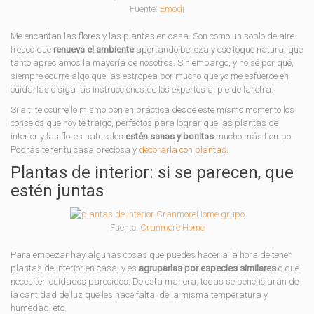
Fuente:
Emodi
Me encantan las flores y las plantas en casa. Son como un soplo de aire
fresco que
renueva el ambiente
aportando belleza y ese toque natural que
tanto apreciamos la mayoría de nosotros. Sin embargo, y no sé por qué,
siempre ocurre algo que las estropea por mucho que yo me esfuerce en
cuidarlas o siga las instrucciones de los expertos al pie de la letra.
Si a ti te ocurre lo mismo pon en práctica desde este mismo momento los
consejos que hoy te traigo, perfectos para lograr que las plantas de
interior y las flores naturales
estén sanas y bonitas
mucho más tiempo.
Podrás tener tu casa preciosa y
decorarla con plantas
.
Plantas de interior: si se parecen, que
estén juntas
Fuente:
Cranmore Home
Para empezar hay algunas cosas que puedes hacer a la hora de tener
plantas de interior en casa, y es
agruparlas por especies similares
o que
necesiten cuidados parecidos. De esta manera, todas se beneficiarán de
la cantidad de luz que les hace falta, de la misma temperatura y
humedad, etc.