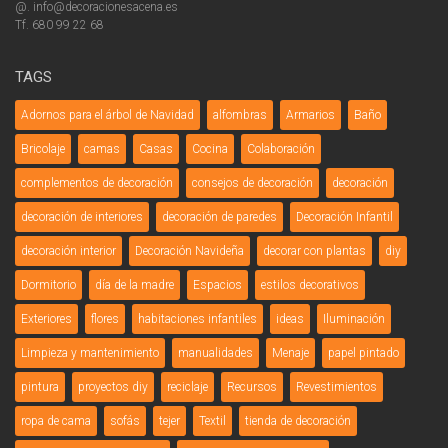
@. info@decoracionesacena.es
Tf. 680 99 22 68
TAGS
Adornos para el árbol de Navidad
alfombras
Armarios
Baño
Bricolaje
camas
Casas
Cocina
Colaboración
complementos de decoración
consejos de decoración
decoración
decoración de interiores
decoración de paredes
Decoración Infantil
decoración interior
Decoración Navideña
decorar con plantas
diy
Dormitorio
día de la madre
Espacios
estilos decorativos
Exteriores
flores
habitaciones infantiles
ideas
Iluminación
Limpieza y mantenimiento
manualidades
Menaje
papel pintado
pintura
proyectos diy
reciclaje
Recursos
Revestimientos
ropa de cama
sofás
tejer
Textil
tienda de decoración