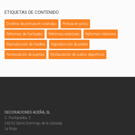
ETIQUETAS DE CONTENIDO
Diseños de pintura en viviendas
Pintura en pisos
Reformas de Fachadas
Reformas exteriores
Reformas interiores
Reproducción de madera
Reproducción de piedra
Restauración de puertas
Restauración de suelos deportivos
DECORACIONES ACEÑA, SL
C. Puntipiedra, 5
26250 Santo Domingo de la Calzada
La Rioja