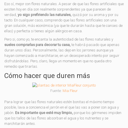
Eso sí, mejor con flores naturales. A pesar de que las flores artificiales que
existen hoy en día son realmente sorprendentes ya que parecen de
verdad,
yo sigo prefiriendo las naturales,
quizá por su aroma y por su
tacto. En cualquier caso, comprendo que las flores artificiales son una
gran solución, más económica (ya que te durarán hasta que te canses de
ellas) y perfecta si tienes algún alérgico en casa.
Pero si, como yo, te encanta la autenticidad de las flores naturales y
sueles comprarlas para decorar tu casa,
te habrá pasado que apenas
duran unos días. Personalmente, las dejo en los jarrones aunque ya
hayan comenzado a marchitarse, en un desesperado intento por seguir
disfrutándolas. Pero, claro, llega un momento en que no queda otro
remedio que tirarlas.
Cómo hacer que duren más
Fuente:
Mia Fleur
Para lograr que las flores naturales estén bonitas el máximo tiempo
posible, lava a conciencia el jarrón en el que las vas a poner con agua y
jabón.
Es importante que esté muy limpio,
porque los gérmenes impiden
que los tallos de las flores absorban el agua y los nutrientes y se
marchitarán antes.