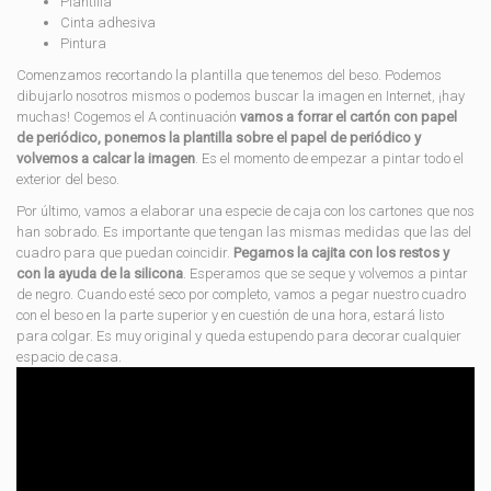
Plantilla
Cinta adhesiva
Pintura
Comenzamos recortando la plantilla que tenemos del beso. Podemos
dibujarlo nosotros mismos o podemos buscar la imagen en Internet, ¡hay
muchas! Cogemos el A continuación
vamos a forrar el cartón con papel
de periódico, ponemos la plantilla sobre el papel de periódico y
volvemos a calcar la imagen
. Es el momento de empezar a pintar todo el
exterior del beso.
Por último, vamos a elaborar una especie de caja con los cartones que nos
han sobrado. Es importante que tengan las mismas medidas que las del
cuadro para que puedan coincidir.
Pegamos la cajita con los restos y
con la ayuda de la silicona
. Esperamos que se seque y volvemos a pintar
de negro. Cuando esté seco por completo, vamos a pegar nuestro cuadro
con el beso en la parte superior y en cuestión de una hora, estará listo
para colgar. Es muy original y queda estupendo para decorar cualquier
espacio de casa.