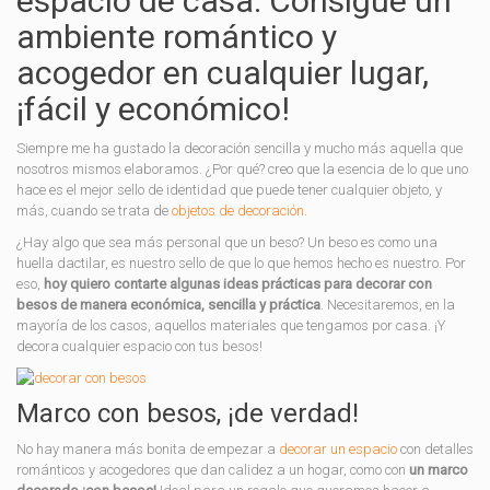
espacio de casa. Consigue un
ambiente romántico y
acogedor en cualquier lugar,
¡fácil y económico!
Siempre me ha gustado la decoración sencilla y mucho más aquella que
nosotros mismos elaboramos. ¿Por qué? creo que la esencia de lo que uno
hace es el mejor sello de identidad que puede tener cualquier objeto, y
más, cuando se trata de
objetos de decoración
.
¿Hay algo que sea más personal que un beso? Un beso es como una
huella dactilar, es nuestro sello de que lo que hemos hecho es nuestro. Por
eso,
hoy quiero contarte algunas ideas prácticas para decorar con
besos de manera económica, sencilla y práctica
. Necesitaremos, en la
mayoría de los casos, aquellos materiales que tengamos por casa. ¡Y
decora cualquier espacio con tus besos!
Marco con besos, ¡de verdad!
No hay manera más bonita de empezar a
decorar un espacio
con detalles
románticos y acogedores que dan calidez a un hogar, como con
un marco