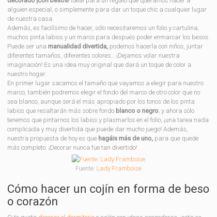
decorado ¡con besos!
Ideal para un regalo que queramos hacer a
alguien especial, o simplemente para dar un toque chic a cualquier lugar
de nuestra casa.
Además, es facilísimo de hacer, sólo necesitaremos un folio y cartulina,
muchos pinta labios y un marco para después poder enmarcar los besos.
Puede ser una
manualidad divertida,
podemos hacerla con niños, juntar
diferentes tamaños, diferentes colores… ¡Dejamos volar nuestra
imaginación! Es una idea muy original que dará un toque de color a
nuestro hogar.
En primer lugar sacamos el tamaño que vayamos a elegir para nuestro
marco, también podremos elegir el fondo del marco de otro color que no
sea blanco, aunque será el más apropiado por los tonos de los pinta
labios que resaltarán más sobre fondo
blanco o negro
; y ahora sólo
tenemos que pintarnos los labios y plasmarlos en el folio, ¡una tarea nada
complicada y muy divertida que puede dar mucho juego! Además,
nuestra propuesta de hoy es que
hagáis más de uno,
para que quede
más completo. ¡Decorar nunca fue tan divertido!
Fuente:
Lady Framboise
Cómo hacer un cojín en forma de beso
o corazón