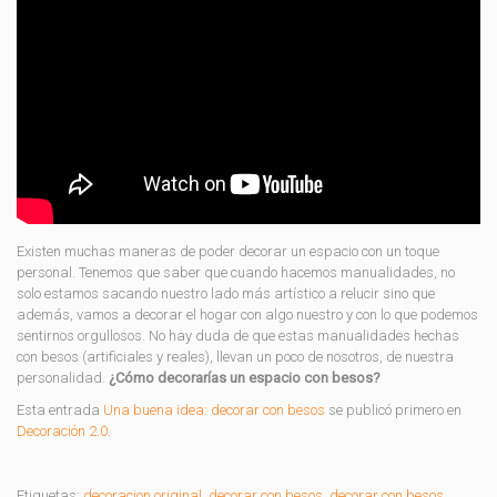
Existen muchas maneras de poder decorar un espacio con un toque
personal. Tenemos que saber que cuando hacemos manualidades, no
solo estamos sacando nuestro lado más artístico a relucir sino que
además, vamos a decorar el hogar con algo nuestro y con lo que podemos
sentirnos orgullosos. No hay duda de que estas manualidades hechas
con besos (artificiales y reales), llevan un poco de nosotros, de nuestra
personalidad.
¿Cómo decorarías un espacio con besos?
Esta entrada
Una buena idea: decorar con besos
se publicó primero en
Decoración 2.0
.
Etiquetas:
decoracion original
,
decorar con besos
,
decorar con besos