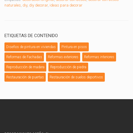
naturales
,
diy
,
diy decorar
,
ideas para decorar
ETIQUETAS DE CONTENIDO
Diseños de pintura en viviendas
Pintura en pisos
Reformas de Fachadas
Reformas exteriores
Reformas interiores
Reproducción de madera
Reproducción de piedra
Restauración de puertas
Restauración de suelos deportivos