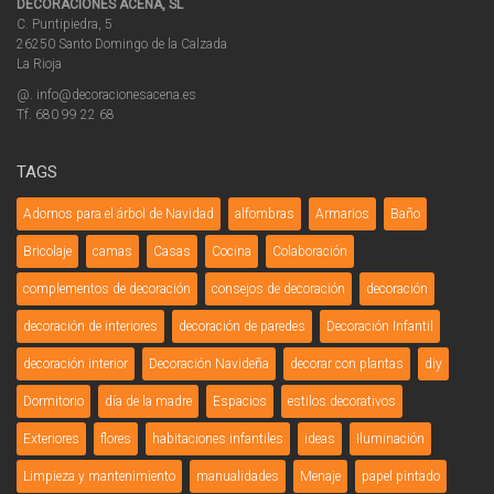
DECORACIONES ACEÑA, SL
C. Puntipiedra, 5
26250 Santo Domingo de la Calzada
La Rioja
@. info@decoracionesacena.es
Tf. 680 99 22 68
TAGS
Adornos para el árbol de Navidad
alfombras
Armarios
Baño
Bricolaje
camas
Casas
Cocina
Colaboración
complementos de decoración
consejos de decoración
decoración
decoración de interiores
decoración de paredes
Decoración Infantil
decoración interior
Decoración Navideña
decorar con plantas
diy
Dormitorio
día de la madre
Espacios
estilos decorativos
Exteriores
flores
habitaciones infantiles
ideas
Iluminación
Limpieza y mantenimiento
manualidades
Menaje
papel pintado