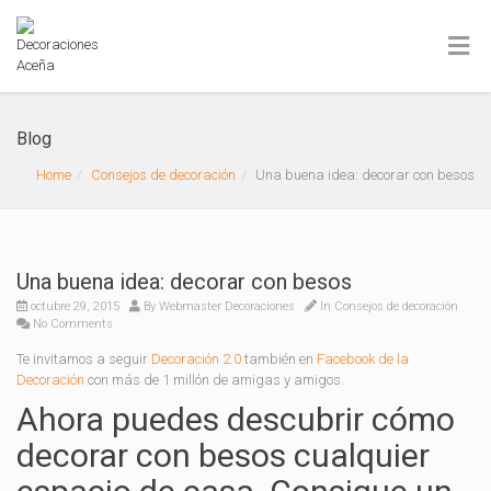
Blog
Home
Consejos de decoración
Una buena idea: decorar con besos
Una buena idea: decorar con besos
octubre 29, 2015
By
Webmaster Decoraciones
In
Consejos de decoración
No Comments
Te invitamos a seguir
Decoración 2.0
también en
Facebook de la
Decoración
con más de 1 millón de amigas y amigos.
Ahora puedes descubrir cómo
decorar con besos cualquier