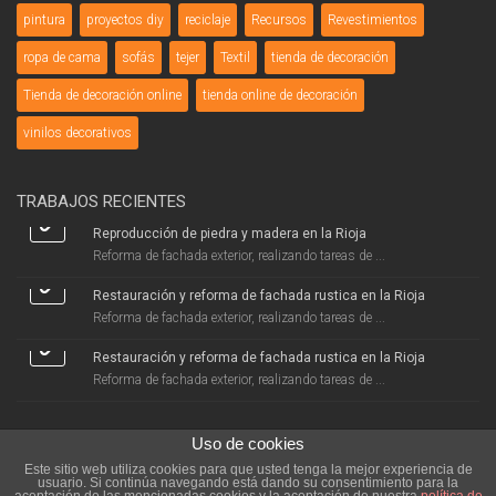
pintura
proyectos diy
reciclaje
Recursos
Revestimientos
ropa de cama
sofás
tejer
Textil
tienda de decoración
Tienda de decoración online
tienda online de decoración
vinilos decorativos
TRABAJOS RECIENTES
Reproducción de piedra y madera en la Rioja
Reforma de fachada exterior, realizando tareas de ...
Restauración y reforma de fachada rustica en la Rioja
Reforma de fachada exterior, realizando tareas de ...
Restauración y reforma de fachada rustica en la Rioja
Reforma de fachada exterior, realizando tareas de ...
Uso de cookies
Este sitio web utiliza cookies para que usted tenga la mejor experiencia de
usuario. Si continúa navegando está dando su consentimiento para la