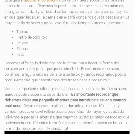
Si te gusta
decorar el dormitorio
o salón con ideas acogedoras, ¡esta es
una de las mejores! Tenemos la posibilidad de hacer, nosotros mismos,
una gran cantidad y variedad de formas de corazón para colocar cojines
en cualquier lugar, en la cama o en el sofá donde nos gusta descansar. Es
muy sencillo de hacer y no os llevará mucho tiempo. Vamos a necesitar:
Tijeras
Fieltro de color rojo
Relleno
Silicona
Folio
Cogemos el folio y lo doblamos por la mitad para hacer la forma del
corazón perfecto y para que quede simétrico. Recortamos el corazón,
ponemos la figura encima de la tela de fieltro y vamos recortando poco a
poco. Recordad que necesitamos dos trozos de tela por un cojín.
Vamos a ir poniendo silicona en los bordes de nuestra forma de corazón,
aunque podéis coserlo si se os da bien.
Es importante recordar que
debemos dejar una pequeña abertura para introducir el relleno cuando
esté seco
. Dejamos secar la silicona durante al menos 10 minutos y
vamos introduciendo el relleno poco a poco. Cuando hayamos acabado,
volvemos a pegar la abertura que dejamos. ¡Listo! Lo mejor de todo es que
podemos hacer diferentes tamaños y colores, además podemos hacer la
forma del beso también. ¡Me encanta!