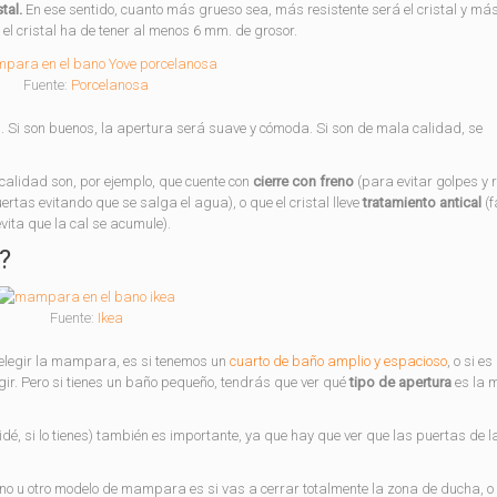
tal.
En ese sentido, cuanto más grueso sea, más resistente será el cristal y má
l cristal ha de tener al menos 6 mm. de grosor.
Fuente:
Porcelanosa
i son buenos, la apertura será suave y cómoda. Si son de mala calidad, se
alidad son, por ejemplo, que cuente con
cierre con freno
(para evitar golpes y r
rtas evitando que se salga el agua), o que el cristal lleve
tratamiento antical
(f
vita que la cal se acumule).
?
Fuente:
Ikea
 elegir la mampara, es si tenemos un
cuarto de baño amplio y espacioso
, o si e
gir. Pero si tienes un baño pequeño, tendrás que ver qué
tipo de apertura
es la m
bidé, si lo tienes) también es importante, ya que hay que ver que las puertas de l
no u otro modelo de mampara es si vas a cerrar totalmente la zona de ducha, o 