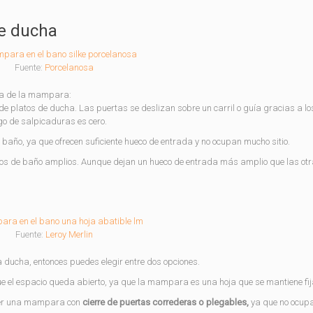
de ducha
Fuente:
Porcelanosa
tura de la mampara:
de platos de ducha. Las puertas se deslizan sobre un carril o guía gracias a lo
sgo de salpicaduras es cero.
l baño, ya que ofrecen suficiente hueco de entrada y no ocupan mucho sitio.
s de baño amplios. Aunque dejan un hueco de entrada más amplio que las otr
Fuente:
Leroy Merlin
a ducha, entonces puedes elegir entre dos opciones.
e el espacio queda abierto, ya que la mampara es una hoja que se mantiene fij
ner una mampara con
cierre de puertas correderas o plegables,
ya que no ocup