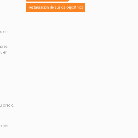
Restauración de suelos deportivos
to de
ño es
uier
 precio,
s las