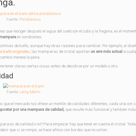
nga.
Fuente:
Porcelanosa
nes que recoger después el agua del suelo con el cubo y la fregona, es el momen
 mampara
en condiciones.
s cortinas de baño, aunque hay otras razones para cambiar. Por ejemplo, el dise
de baño originales
, las mamparas de cristal aportan
un aire más actual
a cualq
 cambio merece la pena.
ne tener claras ciertas cosas antes de decidirse por un modelo u otro.
idad
Fuente:
Leroy Merlin
 que el mercado nos ofrece un montón de calidades diferentes, cada una con su
postar por una mampara de calidad,
que resulte más funcional y también más
para es de calidad o no? Para empezar hay que tener en cuenta el cristal. Toda
decir que si se rompe, se hace añicos con bordes que no cortan.