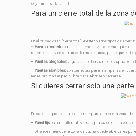
dejar una parte abierta.
Para un cierre total de la zona 
En el primer caso (cierre total), existen varios tipos de aper
– Puertas correderas:
este sistema sirve para cualquier tipo 
rodamientos, y se cierran de forma estanca, por lo que el rie
– Puertas plegables:
elígelas si no tienes mucho espacio en e
– Puertas abatibles:
son perfectas para mamparas en cuarto
necesitan más espacio libre para abrirse y cerrarse.
Si quieres cerrar solo una parte
En caso de que solo quieras cerrar parcialmente la zona de l
– Panel fijo:
es una alternativa para platos de ducha en la qu
– Otra idea, aunque la zona de ducha quede abierta, es po