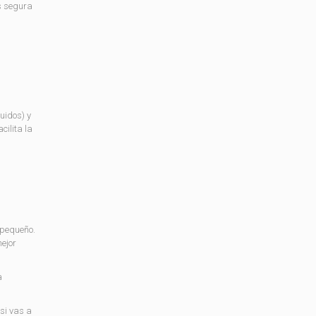
s segura
uidos) y
acilita la
s pequeño.
ejor
a
si vas a