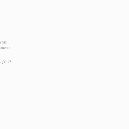
n tus
 buenos
 ¿Y tú?