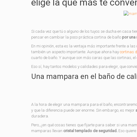
elige la que más te conve
Si cada vez que tú o alguno de los tuyos se ducha en casa tie
pensar en cambiar la poco práctica cortina de baño
por una
En mi opinión, esta es la ventaja más importante frente a la
también un aspecto importante. Aunque ahora hay
cortinas 
cuarto de baño. Y aunque son más caras que las cortinas, el
Eso sí, hay tantos modelos y calidades para elegir, que convie
Una mampara en el baño de cal
A la hora de elegir una mampara para el baño, encontraremos
y que la diferencia puede ser enorme. Sin embargo, es mejor
a
duradera.
Pero, ¿en qué cosas tienes que fijarte para saber si una mam
mamparas llevan
cristal templado de seguridad.
Eso quiere 