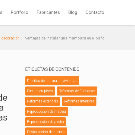
os
Portfolio
Fabricantes
Blog
Contacto
 decoración
Ventajas de instalar una mampara en el baño
ETIQUETAS DE CONTENIDO
Diseños de pintura en viviendas
Pintura en pisos
Reformas de Fachadas
de
Reformas exteriores
Reformas interiores
a
Reproducción de madera
as
Reproducción de piedra
Restauración de puertas