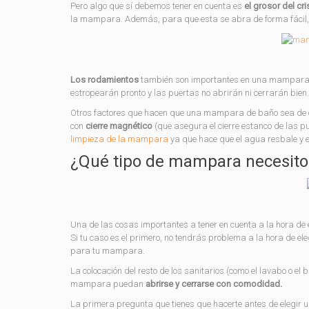
Pero algo que sí debemos tener en cuenta es
el grosor del cris
la mampara. Además, para que esta se abra de forma fácil, e
Los rodamientos
también son importantes en una mampara. S
estropearán pronto y las puertas no abrirán ni cerrarán bien.
Otros factores que hacen que una mampara de baño sea de c
con
cierre magnético
(que asegura el cierre estanco de las pue
limpieza de la mampara
ya que hace que el agua resbale y e
¿Qué tipo de mampara necesito
Una de las cosas importantes a tener en cuenta a la hora de
Si tu caso es el primero, no tendrás problema a la hora de ele
para tu mampara.
La colocación del resto de los sanitarios (como el lavabo o el 
mampara puedan
abrirse y cerrarse con comodidad.
La primera pregunta que tienes que hacerte antes de elegir u