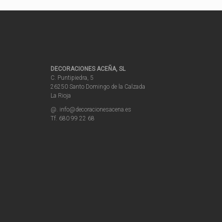
DECORACIONES ACEÑA, SL
C. Puntipiedra, 5
26250 Santo Domingo de la Calzada
La Rioja
@. info@decoracionesacena.es
Tf. 680 99 22 68