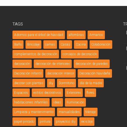
TAGS
T
Adornos para el árbol de Navidad
alfombras
Armarios
Baño
Bricolaje
camas
Casas
Cocina
Colaboración
complementos de decoración
consejos de decoración
decoración
decoración de interiores
decoración de paredes
Decoración Infantil
decoración interior
Decoración Navideña
decorar con plantas
diy
Dormitorio
día de la madre
Espacios
estilos decorativos
Exteriores
flores
habitaciones infantiles
ideas
Iluminación
Limpieza y mantenimiento
manualidades
Menaje
papel pintado
pintura
proyectos diy
reciclaje