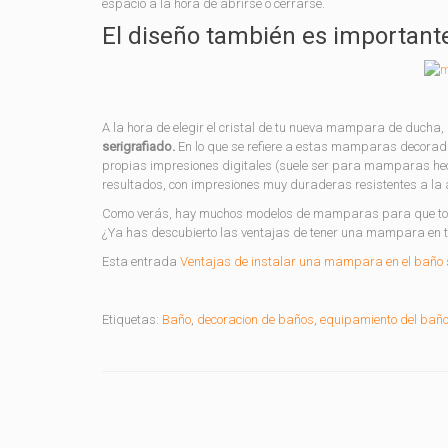
espacio a la hora de abrirse o cerrarse.
El diseño también es important
A la hora de elegir el cristal de tu nueva mampara de ducha, 
serigrafiado.
En lo que se refiere a estas mamparas decorad
propias impresiones digitales (suele ser para mamparas he
resultados, con impresiones muy duraderas resistentes a la 
Como verás, hay muchos modelos de mamparas para que todo
¿Ya has descubierto las ventajas de tener una mampara en t
Esta entrada
Ventajas de instalar una mampara en el baño
Etiquetas:
Baño
,
decoracion de baños
,
equipamiento del bañ