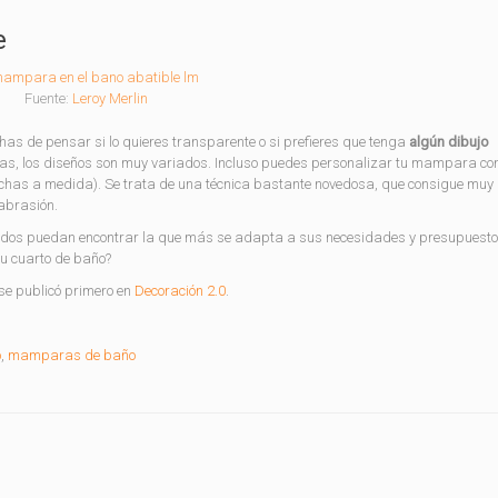
e
Fuente:
Leroy Merlin
has de pensar si lo quieres transparente o si prefieres que tenga
algún dibujo
as, los diseños son muy variados. Incluso puedes personalizar tu mampara co
chas a medida). Se trata de una técnica bastante novedosa, que consigue muy
abrasión.
s puedan encontrar la que más se adapta a sus necesidades y presupuesto.
u cuarto de baño?
se publicó primero en
Decoración 2.0
.
o
,
mamparas de baño