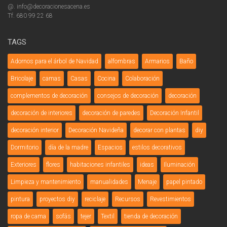
@. info@decoracionesacena.es
Tf. 680 99 22 68
TAGS
Adornos para el árbol de Navidad
alfombras
Armarios
Baño
Bricolaje
camas
Casas
Cocina
Colaboración
complementos de decoración
consejos de decoración
decoración
decoración de interiores
decoración de paredes
Decoración Infantil
decoración interior
Decoración Navideña
decorar con plantas
diy
Dormitorio
día de la madre
Espacios
estilos decorativos
Exteriores
flores
habitaciones infantiles
ideas
Iluminación
Limpieza y mantenimiento
manualidades
Menaje
papel pintado
pintura
proyectos diy
reciclaje
Recursos
Revestimientos
ropa de cama
sofás
tejer
Textil
tienda de decoración