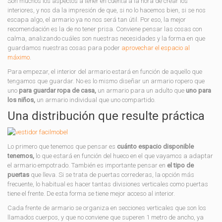
Son muchos los aspectos a tener en cuenta a la hora de crear los
interiores, y nos da la impresión de que, si no lo hacemos bien, si se nos
escapa algo, el armario ya no nos será tan útil. Por eso, la mejor
recomendación es la de no tener prisa. Conviene pensar las cosas con
calma, analizando cuáles son nuestras necesidades y la forma en que
guardamos nuestras cosas para poder
aprovechar el espacio al
máximo
.
Para empezar, el interior del armario estará en función de aquello que
tengamos que guardar. No es lo mismo diseñar un armario ropero que
uno
para guardar ropa de casa,
un armario para un adulto que
uno para
los niños,
un armario individual que uno compartido.
Una distribución que resulte práctica
Lo primero que tenemos que pensar es
cuánto espacio disponible
tenemos,
lo que estará en función del hueco en el que vayamos a adaptar
el armario empotrado. También es importante pensar en
el tipo de
puertas
que lleva. Si se trata de puertas correderas, la opción más
frecuente, lo habitual es hacer tantas divisiones verticales como puertas
tiene el frente. De esta forma se tiene mejor acceso al interior.
Cada frente de armario se organiza en secciones verticales que son los
llamados cuerpos, y que no conviene que superen 1 metro de ancho, ya