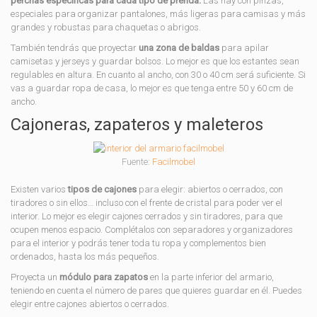
perchas específicas para cada tipo de prenda.
Las hay con pinzas,
especiales para organizar pantalones, más ligeras para camisas y más
grandes y robustas para chaquetas o abrigos.
También tendrás que proyectar
una zona de baldas
para apilar
camisetas y jerseys y guardar bolsos. Lo mejor es que los estantes sean
regulables en altura. En cuanto al ancho, con 30 o 40 cm será suficiente. Si
vas a guardar ropa de casa, lo mejor es que tenga entre 50 y 60 cm de
ancho.
Cajoneras, zapateros y maleteros
Fuente:
Facilmobel
Existen varios
tipos de cajones
para elegir: abiertos o cerrados, con
tiradores o sin ellos… incluso con el frente de cristal para poder ver el
interior. Lo mejor es elegir cajones cerrados y sin tiradores, para que
ocupen menos espacio. Complétalos con separadores y organizadores
para el interior y podrás tener toda tu ropa y complementos bien
ordenados, hasta los más pequeños.
Proyecta un
módulo para zapatos
en la parte inferior del armario,
teniendo en cuenta el número de pares que quieres guardar en él. Puedes
elegir entre cajones abiertos o cerrados.