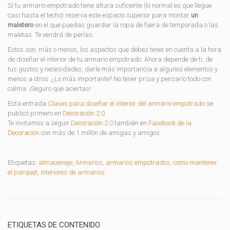
Si tu armario empotrado tiene altura suficiente (lo normal es que llegue
casi hasta el techo) reserva este espacio superior para montar
un
maletero
en el que puedas guardar la ropa de fuera de temporada o las
maletas. Te vendrá de perlas.
Estos son, más o menos, los aspectos que debes tener en cuenta a la hora
de diseñar el interior de tu armario empotrado. Ahora depende de ti, de
tus gustos y necesidades, darle más importancia a algunos elementos y
menos a otros. ¿Lo más importante? No tener prisa y pensarlo todo con
calma. ¡Seguro que aciertas!
Esta entrada
Claves para diseñar el interior del armario empotrado
se
publicó primero en
Decoración 2.0
.
Te invitamos a seguir
Decoración 2.0
también en
Facebook de la
Decoración
con más de 1 millón de amigas y amigos.
Etiquetas:
almacenaje
,
Armarios
,
armarios empotrados
,
como mantener
el parquet
,
Interiores de armarios
ETIQUETAS DE CONTENIDO