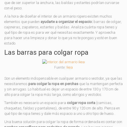
que de ser superior la anchura, las baldas y estantes podrían curvarse
con el peso.
A la hora de diseñar el interior de un armario ropero existen muchos
elementos que pueden
ayudarte a organizar el espacio:
barras de colgar,
cajoneras, zapateros, estantes y baldas. Analiza cuánta ropa tienes y
qué tipo de ropa es para ver qué necesitas exactamente. Y aprovecha
para hacer una limpieza y donar lo que ya no te pongas y esté en buen
estado.
Las barras para colgar ropa
Fuente:
Ikea
Son un elemento indispensable en cualquier armario o vestidor, ya que las
necesitaremos
para colgar la ropa en perchas
que la mantengan perfecta
y sin arrugas. Lo habitual es dejar un espacio de entre 130 y 170 cm de
alto para colgar la ropa más larga, como abrigos y vestidos.
También es necesario un espacio para
colgar ropa corta
(camisas,
chaquetas, faldas y pantalones), de entre 90 y 120 cm de alto. Piensa en
qué tipo de ropa tienes y dale más espacio a uno u otro tipo de hueco.
Una buena solución para colgar la ropa de forma ordenada es contar con