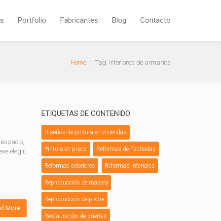
os
Portfolio
Fabricantes
Blog
Contacto
Home
Tag: Interiores de armarios
ETIQUETAS DE CONTENIDO
Diseños de pintura en viviendas
 espacio,
Pintura en pisos
Reformas de Fachadas
ne elegir,
Reformas exteriores
Reformas interiores
Reproducción de madera
Reproducción de piedra
d More
Restauración de puertas