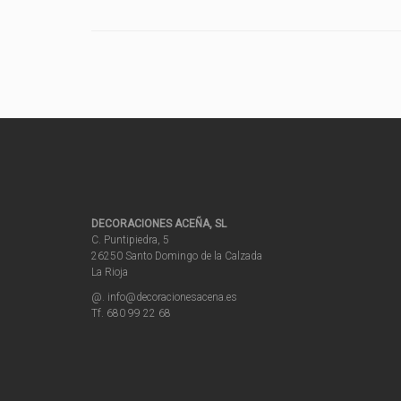
DECORACIONES ACEÑA, SL
C. Puntipiedra, 5
26250 Santo Domingo de la Calzada
La Rioja
@. info@decoracionesacena.es
Tf. 680 99 22 68