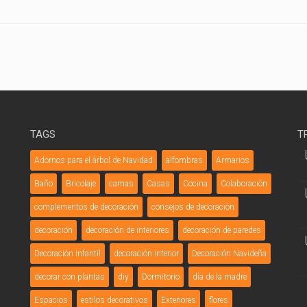
TAGS
T
Adornos para el árbol de Navidad
alfombras
Armarios
Baño
Bricolaje
camas
Casas
Cocina
Colaboración
complementos de decoración
consejos de decoración
decoración
decoración de interiores
decoración de paredes
Decoración Infantil
decoración interior
Decoración Navideña
decorar con plantas
diy
Dormitorio
día de la madre
Espacios
estilos decorativos
Exteriores
flores