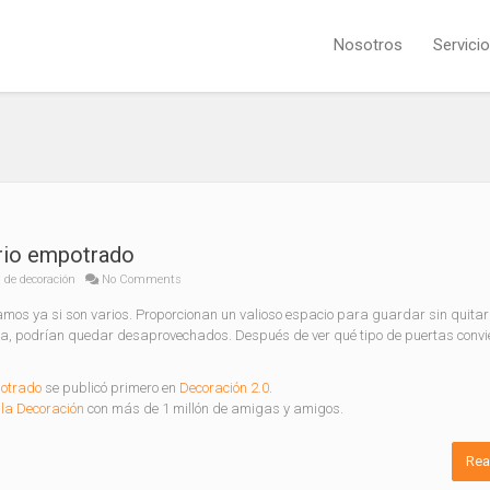
Nosotros
Servici
ario empotrado
 de decoración
No Comments
amos ya si son varios. Proporcionan un valioso espacio para guardar sin quitar
a, podrían quedar desaprovechados. Después de ver qué tipo de puertas convie
potrado
se publicó primero en
Decoración 2.0
.
la Decoración
con más de 1 millón de amigas y amigos.
Rea