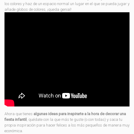
los colores y haz de un espacio normal un lugar en el que se pueda jugar y
añade globos de colores, ¡queda genial!
Ahora que tienes
algunas ideas para inspirarte a la hora de decorar una
fiesta infantil
, quédate con la que más te guste (o con todas) y saca tu
propia inspiración para hacer felices a los más pequeños de manera muy
económica.