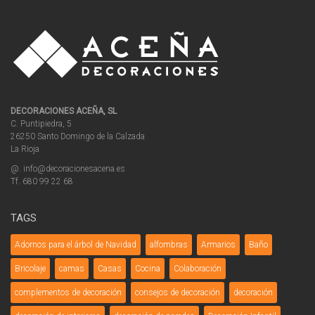
DECORACIONES ACEÑA, SL
C. Puntipiedra, 5
26250 Santo Domingo de la Calzada
La Rioja
@. info@decoracionesacena.es
Tf. 680 99 22 68
TAGS
Adornos para el árbol de Navidad
alfombras
Armarios
Baño
Bricolaje
camas
Casas
Cocina
Colaboración
complementos de decoración
consejos de decoración
decoración