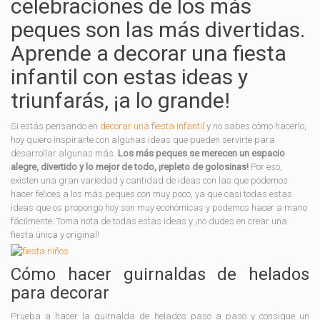
celebraciones de los más
peques son las más divertidas.
Aprende a decorar una fiesta
infantil con estas ideas y
triunfarás, ¡a lo grande!
Si estás pensando en
decorar una fiesta infantil
y no sabes cómo hacerlo,
hoy quiero inspirarte con algunas ideas que pueden servirte para
desarrollar algunas más.
Los más peques se merecen un espacio
alegre, divertido y lo mejor de todo, ¡repleto de golosinas!
Por eso,
existen una gran variedad y cantidad de ideas con las que podemos
hacer felices a los más peques con muy poco, ya que casi todas estas
ideas que os propongo hoy son muy económicas y podemos hacer a mano
fácilmente. Toma nota de todas estas ideas y ¡no dudes en crear una
fiesta única y original!
Cómo hacer guirnaldas de helados
para decorar
Prueba a hacer la guirnalda de helados paso a paso y consigue un