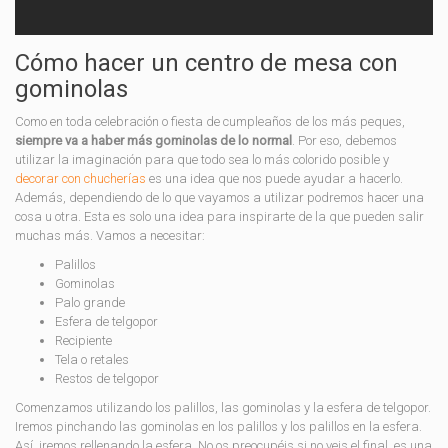
Cómo hacer un centro de mesa con
gominolas
Como en toda celebración o fiesta de cumpleaños de los más peques,
siempre va a haber más gominolas de lo normal
. Por eso, debemos
utilizar la imaginación para que todo sea lo más colorido posible y
decorar con chucherías
es una idea que nos puede ayudar a hacerlo.
Además, dependiendo de lo que vayamos a utilizar podremos hacer una
cosa u otra. Esta es solo una idea para inspirarte de la que pueden salir
muchas más. Vamos a necesitar:
Palillos
Gominolas
Palo grande
Esfera de telgopor
Recipiente
Tela o retales
Restos de telgopor
Comenzamos utilizando los palillos, las gominolas y la esfera de telgopor.
Iremos pinchando las gominolas en los palillos y los palillos en la esfera.
Así, iremos rellenando la esfera. No os preocupéis si no veis el final, es una