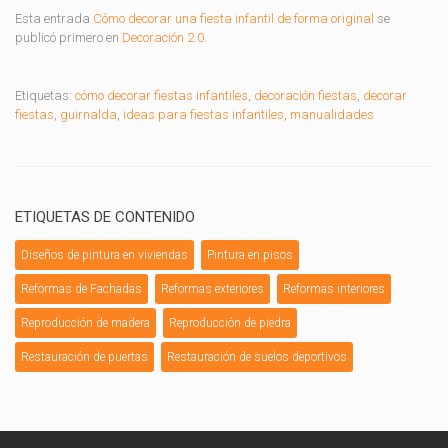
Esta entrada
Cómo decorar una fiesta infantil de forma original
se
publicó primero en
Decoración 2.0
.
Etiquetas:
cómo decorar fiestas infantiles
,
decoración fiestas
,
decorar
fiestas
,
guirnalda
,
ideas para fiestas infantiles
,
manualidades
ETIQUETAS DE CONTENIDO
Diseños de pintura en viviendas
Pintura en pisos
Reformas de Fachadas
Reformas exteriores
Reformas interiores
Reproducción de madera
Reproducción de piedra
Restauración de puertas
Restauración de suelos deportivos