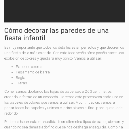
Cómo decorar las paredes de una
fiesta infantil
Es muy importante que todos los detalles estén perfectos y que decoremos
una fiesta de lo más colorida. Con esta idea veréis cómo podéis hacer una
explosión de colores y quedará muy bonito. Vamos a utilizar:
Papel de colores
Pegamento de barra
Regla
Tijeras
Comenzamos doblando las hojas de papel cada 2 ó 3 centímetros,
creando la forma de un acordeón. Haremos este proceso con cada uno de
los papeles de colores que vamos a utilizar. A continuación, vamos a
pegar todos los papeles y unimos el principio con el final para que quede
redondo.
Podemos hacer esta manualidad con diferentes tipos de papel, siempre y
cuando no sea demasiado fino que se nos deshaga enseguida. Combina