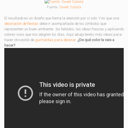
Fuente:
Sweet Subela
El resultado es un diseño que llama la atención por sí solo. Y es que una
decoración de fiestas
debe ir acompañada de los símbolos que
representen un buen ambiente : los helados, las ideas frescas y aplicando
colores vivos que nos alegren los días. Aquí abajo tenéis más ideas para
hacer otro estilo de
guirnaldas para decorar
.
¿De qué color la vais a
hacer?