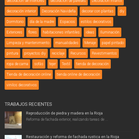
decoración de interiores
decoración de paredes
Decoración Infantil
decoración interior
Decoración Navideña
decorar con plantas
diy
Dormitorio
día de la madre
Espacios
estilos decorativos
Exteriores
flores
habitaciones infantiles
ideas
Iluminación
Limpieza y mantenimiento
manualidades
Menaje
papel pintado
pintura
proyectos diy
reciclaje
Recursos
Revestimientos
ropa de cama
sofás
tejer
Textil
tienda de decoración
Tienda de decoración online
tienda online de decoración
vinilos decorativos
TRABAJOS RECIENTES
Reproducción de piedra y madera en la Rioja
Reforma de fachada exterior, realizando tareas de ...
Restauración y reforma de fachada rustica en la Rioja