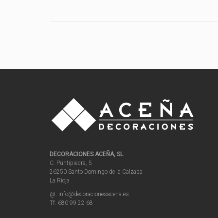
DECORACIONES ACEÑA, SL
C. Puntipiedra, 5
26250 Santo Domingo de la Calzada
La Rioja
@. info@decoracionesacena.es
Tf. 680 99 22 68