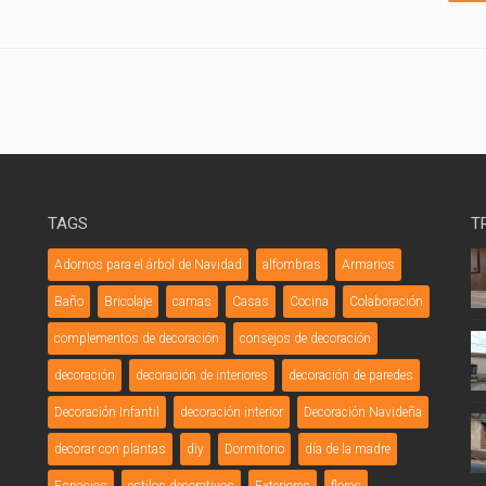
TAGS
T
Adornos para el árbol de Navidad
alfombras
Armarios
Baño
Bricolaje
camas
Casas
Cocina
Colaboración
complementos de decoración
consejos de decoración
decoración
decoración de interiores
decoración de paredes
Decoración Infantil
decoración interior
Decoración Navideña
decorar con plantas
diy
Dormitorio
día de la madre