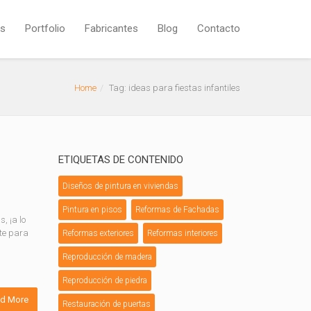
os
Portfolio
Fabricantes
Blog
Contacto
Home
Tag: ideas para fiestas infantiles
ETIQUETAS DE CONTENIDO
Diseños de pintura en viviendas
Pintura en pisos
Reformas de Fachadas
, ¡a lo
rte para
Reformas exteriores
Reformas interiores
Reproducción de madera
Reproducción de piedra
d More
Restauración de puertas