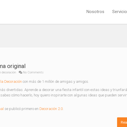
Nosotros
Servici
ma original
e decoración
No Comments
la Decoración
con más de 1 millón de amigas y amigos.
s divertidas. Aprende a decorar una fiesta infantil con estas ideas y triunfarás
o sabes cómo hacerlo, hoy quiero inspirarte con algunas ideas que pueden servi
nal
se publicó primero en
Decoración 2.0
.
Rea