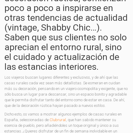
poco a poco a inspirarse en
otras tendencias de actualidad
(vintage, Shabby Chic…).
Saben que sus clientes no solo
aprecian el entorno rural, sino
el cuidado y actualización de
las estancias interiores.
Los viajeros buscan lugares diferentes y exclusivos, y de ahí que las
casas rurales cada vez sean más detallistas. Se esmeran en cuidan
más su decoración, pensando en un viajero cosmopolita y exigente, que no
sólo busca un lugar para descansar, sino un espacio bonito y agradable
que le permita disfrutar tanto del entorno como de estar en casa. De ahí,
que de la decoración rústica hayan pasado a nuevos estilos.
Dicho esto, os vamos a mostrar algunos ejemplos de casas rurales en
España, seleccionadas de
Clubrural
, que han sabido mantener su
esencia de pueblo, pero añadiéndoles un toque original y único a sus
estancias. ¿Quieres disfrutar de un fin de semana inolvidable en un