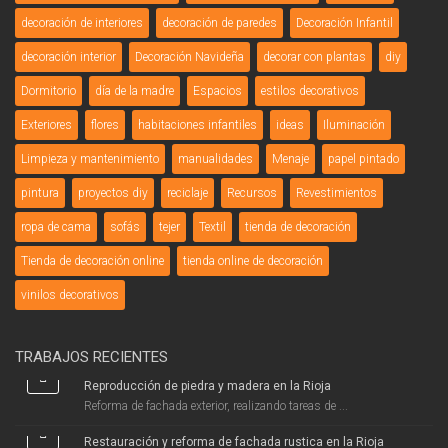
decoración de interiores
decoración de paredes
Decoración Infantil
decoración interior
Decoración Navideña
decorar con plantas
diy
Dormitorio
día de la madre
Espacios
estilos decorativos
Exteriores
flores
habitaciones infantiles
ideas
Iluminación
Limpieza y mantenimiento
manualidades
Menaje
papel pintado
pintura
proyectos diy
reciclaje
Recursos
Revestimientos
ropa de cama
sofás
tejer
Textil
tienda de decoración
Tienda de decoración online
tienda online de decoración
vinilos decorativos
TRABAJOS RECIENTES
Reproducción de piedra y madera en la Rioja
Reforma de fachada exterior, realizando tareas de ...
Restauración y reforma de fachada rustica en la Rioja