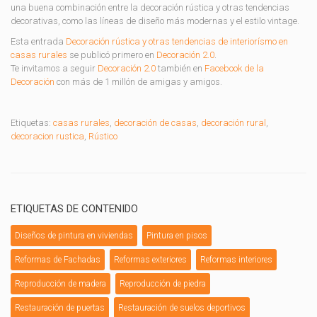
una buena combinación entre la decoración rústica y otras tendencias
decorativas, como las líneas de diseño más modernas y el estilo vintage.
Esta entrada
Decoración rústica y otras tendencias de interiorísmo en
casas rurales
se publicó primero en
Decoración 2.0
.
Te invitamos a seguir
Decoración 2.0
también en
Facebook de la
Decoración
con más de 1 millón de amigas y amigos.
Etiquetas:
casas rurales
,
decoración de casas
,
decoración rural
,
decoracion rustica
,
Rústico
ETIQUETAS DE CONTENIDO
Diseños de pintura en viviendas
Pintura en pisos
Reformas de Fachadas
Reformas exteriores
Reformas interiores
Reproducción de madera
Reproducción de piedra
Restauración de puertas
Restauración de suelos deportivos