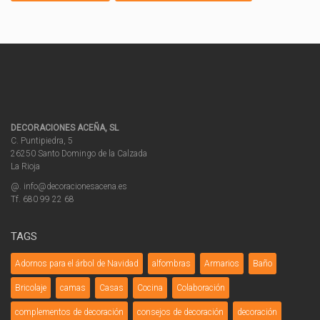
DECORACIONES ACEÑA, SL
C. Puntipiedra, 5
26250 Santo Domingo de la Calzada
La Rioja
@. info@decoracionesacena.es
Tf. 680 99 22 68
TAGS
Adornos para el árbol de Navidad
alfombras
Armarios
Baño
Bricolaje
camas
Casas
Cocina
Colaboración
complementos de decoración
consejos de decoración
decoración