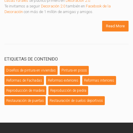
casas rurales
se publicó primero en
Decoración 2.0
.
Te invitamos a seguir
Decoración 2.0
también en
Facebook de la
Decoración
con más de 1 millón de amigas y amigos.
Read More
ETIQUETAS DE CONTENIDO
Diseños de pintura en viviendas
Pintura en pisos
Reformas de Fachadas
Reformas exteriores
Reformas interiores
Reproducción de madera
Reproducción de piedra
Restauración de puertas
Restauración de suelos deportivos