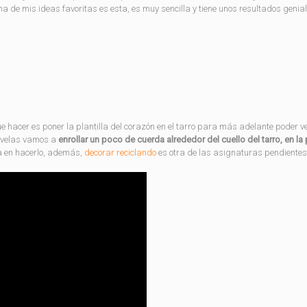
de mis ideas favoritas es esta, es muy sencilla y tiene unos resultados genial
e hacer es poner la plantilla del corazón en el tarro para más adelante poder ve
rtavelas vamos a
enrollar un poco de cuerda alrededor del cuello del tarro, en la 
da en hacerlo, además,
decorar reciclando
es otra de las asignaturas pendiente