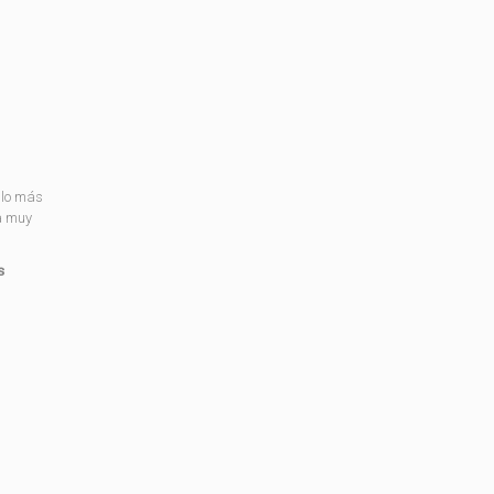
 lo más
a muy
s