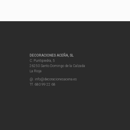
DECORACIONES ACEÑA, SL
C. Puntipiedra, 5
26250 Santo Domingo de la Calzada
La Rioja
@. info@decoracionesacena.es
Tf. 680 99 22 68