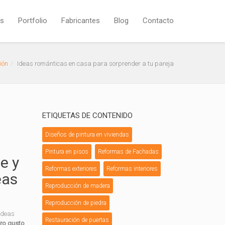
os
Portfolio
Fabricantes
Blog
Contacto
ión
Ideas románticas en casa para sorprender a tu pareja
ETIQUETAS DE CONTENIDO
Diseños de pintura en viviendas
Pintura en pisos
Reformas de Fachadas
e y
Reformas exteriores
Reformas interiores
eas
Reproducción de madera
Reproducción de piedra
ideas
Restauración de puertas
tro gusto