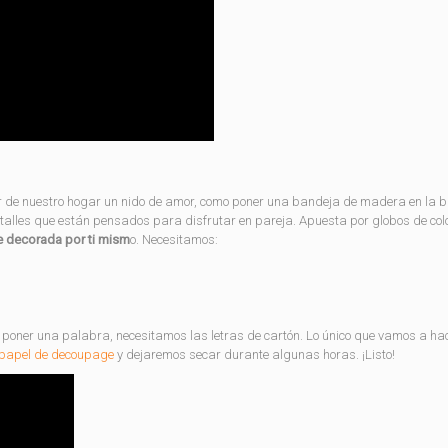
r de nuestro hogar un nido de amor, como poner una bandeja de madera en la 
talles que están pensados para disfrutar en pareja. Apuesta por globos de col
ve decorada por ti mism
o. Necesitamos:
 poner una palabra, necesitamos las letras de cartón. Lo único que vamos a ha
papel de decoupage
y dejaremos secar durante algunas horas. ¡Listo!