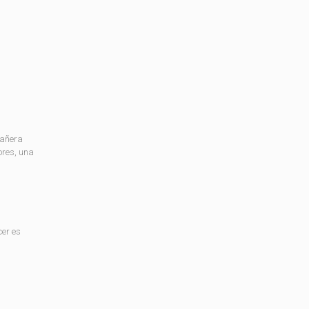
bañera
ores, una
cer es