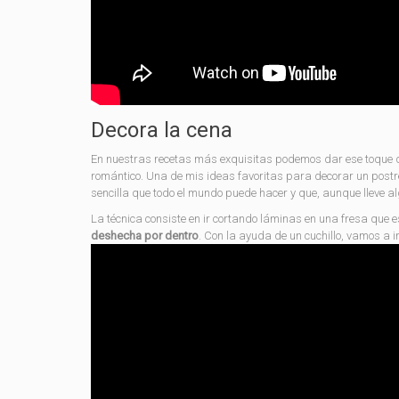
Decora la cena
En nuestras recetas más exquisitas podemos dar ese toque d
romántico. Una de mis ideas favoritas para decorar un postr
sencilla que todo el mundo puede hacer y que, aunque lleve algo
La técnica consiste en ir cortando láminas en una fresa que
deshecha por dentro
. Con la ayuda de un cuchillo, vamos a 