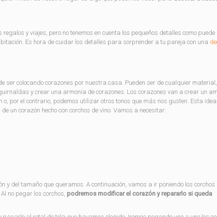
 regalos y viajes, pero no tenemos en cuenta los pequeños detalles como puede
abitación. Es hora de cuidar los detalles para sorprender a tu pareja con una
de
e ser colocando corazones por nuestra casa. Pueden ser de cualquier material,
guirnaldas y crear una armonía de corazones. Los corazones van a crear un a
 o, por el contrario, podemos utilizar otros tonos que más nos gusten. Esta ide
 de un corazón hecho con corchos de vino. Vamos a necesitar:
ón y del tamaño que queramos. A continuación, vamos a ir poniendo los corchos 
Al no pegar los corchos,
podremos modificar el corazón y repararlo si queda
 pasarlo al retal de tela que hayamos elegido. Iremos pegando uno a uno los co