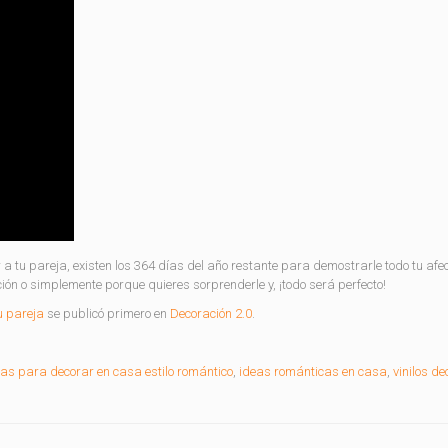
a tu pareja, existen los 364 días del año restante para demostrarle todo tu afec
ión o simplemente porque quieres sorprenderle y, ¡todo será perfecto!
u pareja
se publicó primero en
Decoración 2.0
.
eas para decorar en casa estilo romántico
,
ideas románticas en casa
,
vinilos de