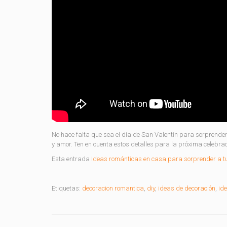
No hace falta que sea el día de San Valentín para sorprender 
y amor. Ten en cuenta estos detalles para la próxima celebrac
Esta entrada
Ideas románticas en casa para sorprender a t
Etiquetas:
decoracion romantica
,
diy
,
ideas de decoración
,
id