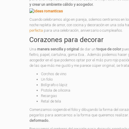
y crear un ambiente cálido y acogedor.
Cuando celebramos algo en pareja, solemos centrarnos en los
noche repleta de amor, con cocina y decoración en una sola h
perfecta
para una celebración, aniversario o cumpleaños.
Corazones para decorar
Una
manera sencilla y original
de dar un
toque de color
pued
fieltro, papel, cartulina, goma Eva… Además podemos hacer 
acogedor en el que podemos optar por el más puro rojo pasión
de las que más me gustó y me parece súper original, se trata
Corchos de vino
Un folio
Bolígrafo o lápiz
Pistola de silicona
Recargas
Retal de tela
Comenzamos cogiendo el folio y dibujando la forma del coraz
pegarlos para acercarnos a la forma que queremos realizar. 
deformado.
Repasamos el contorno del corazón para después recortarlo y