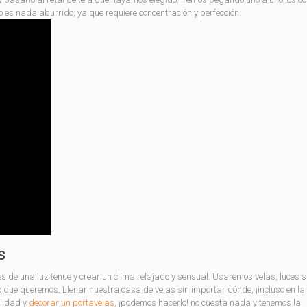
o es nada aburrido, ya que requiere concentración y perfección.
s
s de una luz tenue y crear un clima relajado y sensual. Usaremos velas, luces 
o que queremos. Llenar nuestra casa de velas sin importar dónde, ¡incluso en la 
lidad y
decorar un portavelas
, ¡podemos hacerlo! no cuesta nada y tenemos la