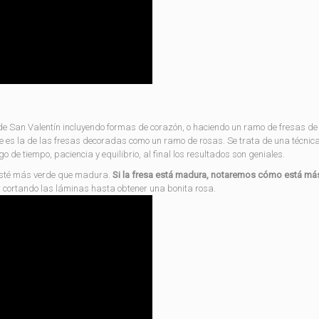
e San Valentín incluyendo formas de corazón, o haciendo un ramo de fresas de
e es la de las fresas decoradas como un ramo de rosas. Se trata de una técnic
 de tiempo, paciencia y equilibrio, al final los resultados son geniales.
 esté más verde que madura.
Si la fresa está madura, notaremos cómo está má
ir cortando las láminas hasta obtener una bonita rosa.