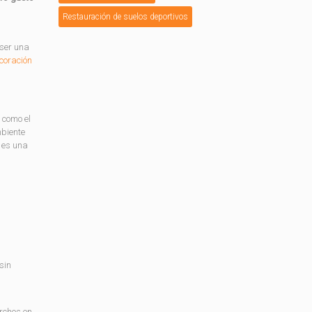
Restauración de suelos deportivos
 ser una
coración
 como el
mbiente
a es una
sin
rchos en