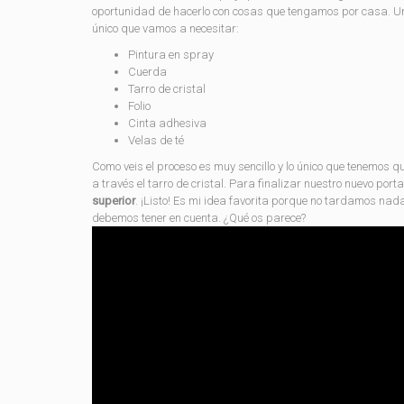
oportunidad de hacerlo con cosas que tengamos por casa. Una 
único que vamos a necesitar:
Pintura en spray
Cuerda
Tarro de cristal
Folio
Cinta adhesiva
Velas de té
Como veis el proceso es muy sencillo y lo único que tenemos qu
a través el tarro de cristal. Para finalizar nuestro nuevo po
superior
. ¡Listo! Es mi idea favorita porque no tardamos na
debemos tener en cuenta. ¿Qué os parece?