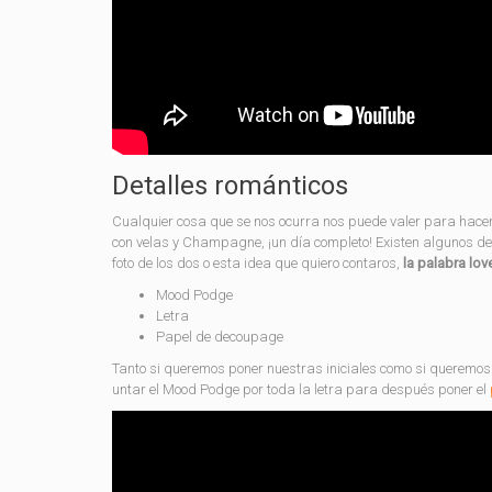
Detalles románticos
Cualquier cosa que se nos ocurra nos puede valer para hace
con velas y Champagne, ¡un día completo! Existen algunos de
foto de los dos o esta idea que quiero contaros,
la palabra lo
Mood Podge
Letra
Papel de decoupage
Tanto si queremos poner nuestras iniciales como si queremos
untar el Mood Podge por toda la letra para después poner el