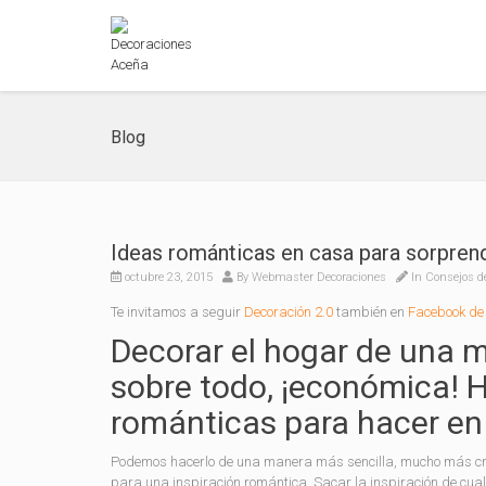
Blog
Ideas románticas en casa para sorprend
octubre 23, 2015
By
Webmaster Decoraciones
In
Consejos d
Te invitamos a seguir
Decoración 2.0
también en
Facebook de 
Decorar el hogar de una m
sobre todo, ¡económica! 
románticas para hacer en
Podemos hacerlo de una manera más sencilla, mucho más cre
para una inspiración romántica. Sacar la inspiración de cu