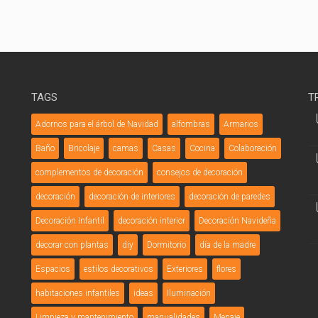
TAGS
T
Adornos para el árbol de Navidad
alfombras
Armarios
Baño
Bricolaje
camas
Casas
Cocina
Colaboración
complementos de decoración
consejos de decoración
decoración
decoración de interiores
decoración de paredes
Decoración Infantil
decoración interior
Decoración Navideña
decorar con plantas
diy
Dormitorio
día de la madre
Espacios
estilos decorativos
Exteriores
flores
habitaciones infantiles
ideas
Iluminación
Limpieza y mantenimiento
manualidades
Menaje