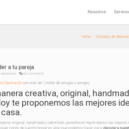
Nosotros
Servici
Home
Consejos de decorac
er a tu pareja
e decoración
No Comments
la Decoración
con más de 1 millón de amigas y amigos.
anera creativa, original, handmad
Hoy te proponemos las mejores id
 casa.
ativa, original,
handmade
y sobre todo, ¡económica! Hoy te damos las mejores 
alquier rincón de nuestro hogar es algo que podemos hacer para
decorar a nues