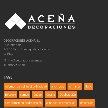
DECORACIONES ACEÑA, SL
C. Puntipiedra, 5
26250 Santo Domingo de la Calzada
La Rioja
@. info@decoracionesacena.es
Tf. 680 99 22 68
TAGS
Adornos para el árbol de Navidad
alfombras
Armarios
Baño
Bricolaje
camas
Casas
Cocina
Colaboración
complementos de decoración
consejos de decoración
decoración