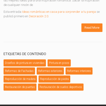
las mejores ideas para una inspiración romántica. Sacar la inspiración
de cualquier rincón de
Esta entrada
Ideas románticas en casa para sorprender a tu pareja
se
publicó primero en
Decoración 2.0
.
Read More
ETIQUETAS DE CONTENIDO
Diseños de pintura en viviendas
Pintura en pisos
Reformas de Fachadas
Reformas exteriores
Reformas interiores
Reproducción de madera
Reproducción de piedra
Restauración de puertas
Restauración de suelos deportivos