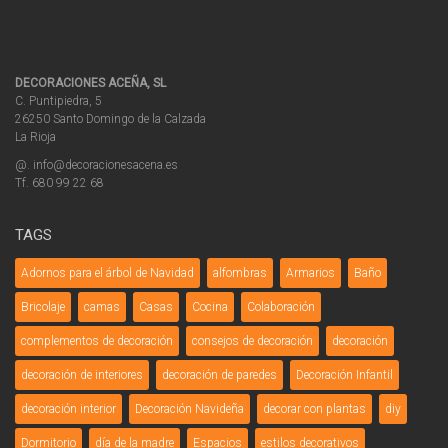
DECORACIONES ACEÑA, SL
C. Puntipiedra, 5
26250 Santo Domingo de la Calzada
La Rioja
@. info@decoracionesacena.es
Tf. 680 99 22 68
TAGS
Adornos para el árbol de Navidad
alfombras
Armarios
Baño
Bricolaje
camas
Casas
Cocina
Colaboración
complementos de decoración
consejos de decoración
decoración
decoración de interiores
decoración de paredes
Decoración Infantil
decoración interior
Decoración Navideña
decorar con plantas
diy
Dormitorio
día de la madre
Espacios
estilos decorativos