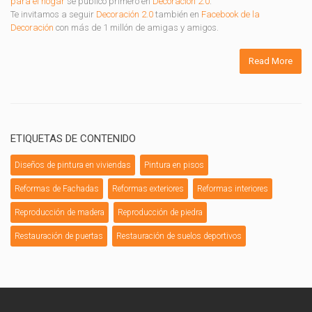
para el hogar
se publicó primero en
Decoración 2.0
.
Te invitamos a seguir
Decoración 2.0
también en
Facebook de la
Decoración
con más de 1 millón de amigas y amigos.
Read More
ETIQUETAS DE CONTENIDO
Diseños de pintura en viviendas
Pintura en pisos
Reformas de Fachadas
Reformas exteriores
Reformas interiores
Reproducción de madera
Reproducción de piedra
Restauración de puertas
Restauración de suelos deportivos