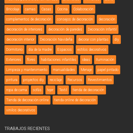
Bricolaje
camas
Casas
Cocina
Colaboración
complementos de decoración
consejos de decoración
decoración
decoración de interiores
decoración de paredes
Decoración Infantil
decoración interior
Decoración Navideña
decorar con plantas
diy
Dormitorio
día de la madre
Espacios
estilos decorativos
Exteriores
flores
habitaciones infantiles
ideas
Iluminación
Limpieza y mantenimiento
manualidades
Menaje
papel pintado
pintura
proyectos diy
reciclaje
Recursos
Revestimientos
ropa de cama
sofás
tejer
Textil
tienda de decoración
Tienda de decoración online
tienda online de decoración
vinilos decorativos
TRABAJOS RECIENTES