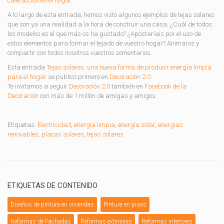
calefacción en el hogar
.
A lo largo de esta entrada, hemos visto algunos ejemplos de tejas solares
que son ya una realidad a la hora de construir una casa. ¿Cuál de todos
los modelos es el que más os ha gustado? ¿Apostaríais por el uso de
estos elementos para formar el tejado de vuestro hogar? Animaros y
compartir con todos nosotros vuestros comentarios.
Esta entrada
Tejas solares, una nueva forma de producir energía limpia
para el hogar
se publicó primero en
Decoración 2.0
.
Te invitamos a seguir
Decoración 2.0
también en
Facebook de la
Decoración
con más de 1 millón de amigas y amigos.
Etiquetas:
Electricidad
,
energía limpia
,
energía solar
,
energias
renovables
,
placas solares
,
tejas solares
ETIQUETAS DE CONTENIDO
Diseños de pintura en viviendas
Pintura en pisos
Reformas de Fachadas
Reformas exteriores
Reformas interiores