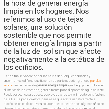
la hora de generar energía
limpia en los hogares. Nos
referimos al uso de tejas
solares, una solución
sostenible que nos permite
obtener energía limpia a partir
de la luz del sol sin que afecte
negativamente a la estética de
los edificios.
Es habitual ir paseando por las calles de cualquier población y
encontrarnos edificios que tienen en su parte superior grandes
paneles
solares
encargados de
generar energía limpia
que luego poder utilizar en
el interior de las viviendas, generalmente para disponer de agua caliente.
Puede parecer cosa de poco, pero ayuda a reducir el importe de la factura
de la luz. La pega de estos paneles es que afecta negativamente al
diseño de los edificios. Para solucionar esto, desde hace algunos años se
viene utilizando las tejas solares, un sistema fotovoltaico similar al