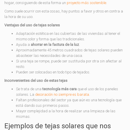
hogar, consiguiendo de esta forma un
proyecto más sostenible
.
Como suele ocurrir con esta cosas, hay puntos a favor y otros en contra a
la hora de su uso.
Ventajas del uso de tejas solares
Adaptación estética en las cubiertas de las viviendas al tener el
mismo color y forma que las tradicionales.
Ayuda a
ahorrar en la factura de la luz
.
Aproximadamente 45 metros cuadrados de tejas solares pueden
abastecer las necesidades de una casa.
Si una teja se rompe, puede ser sustituida por otra sin afectar al
resto.
Pueden ser colocadas en todo tipo de tejados.
Inconvenientes del uso de estas tejas
Se trata de una
tecnología más cara
que el uso de los paneles
solares. La
decoración no siempre es barata
.
Faltan profesionales del sector ya que aún es una tecnología que
está dando sus primeros pasos.
Mayor complejidad a la hora de realizar una limpieza de las
mismas.
Ejemplos de tejas solares que nos