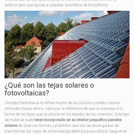
anterior pero que ayuda a respetar la estética de los edificios.
¿Qué son las tejas solares o
fotovoltaicas?
Una teja fotovoltaica no difiere mucho de los clásicos paneles solares
utilizados hasta ahora, salvo por la diferencia de que se asemeja a la
forma de las tejas que se utilizan en los tejados de las viviendas. Este tipo
de material suele
tener incorporado en su interior pequeños paneles
solares
de diversas formas y plantillas que son las encargadas de
transformar los rayos de sol en energía eléctrica para utilizar luego en el