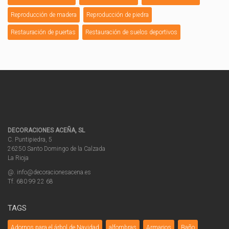
Reproducción de madera
Reproducción de piedra
Restauración de puertas
Restauración de suelos deportivos
DECORACIONES ACEÑA, SL
C. Puntipiedra, 5
26250 Santo Domingo de la Calzada
La Rioja
@. info@decoracionesacena.es
Tf. 680 99 22 68
TAGS
Adornos para el árbol de Navidad
alfombras
Armarios
Baño